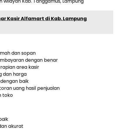
uh wilayah Kab. Tanggamus, Lampung
ar Kasir Alfamart di Kab. Lampung
amah dan sopan
pembayaran dengan benar
apian area kasir
g dan harga
 dengan baik
oran uang hasil penjualan
 toko
baik
an akurat