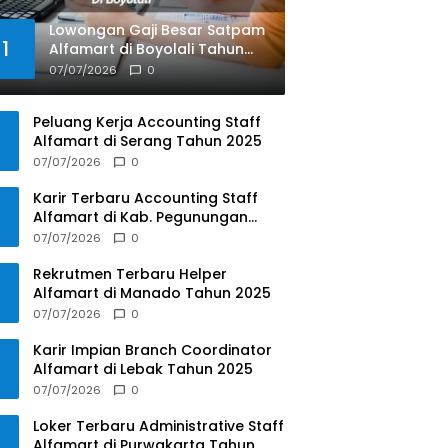
Lowongan Gaji Besar Satpam
1
Alfamart di Boyolali Tahun
2025
07/07/2026
0
Peluang Kerja Accounting Staff
Alfamart di Serang Tahun 2025
07/07/2026
0
Karir Terbaru Accounting Staff
Alfamart di Kab. Pegunungan
Bintang, Papua Pegunungan
07/07/2026
0
Tahun 2025
Rekrutmen Terbaru Helper
Alfamart di Manado Tahun 2025
07/07/2026
0
Karir Impian Branch Coordinator
Alfamart di Lebak Tahun 2025
07/07/2026
0
Loker Terbaru Administrative Staff
Alfamart di Purwakarta Tahun