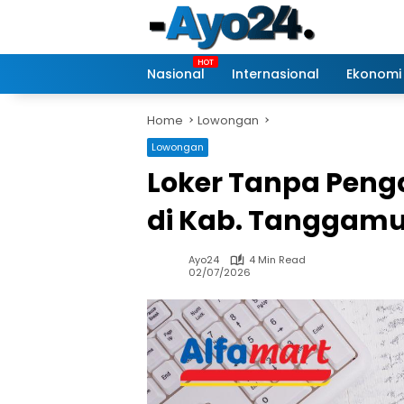
Skip
to
content
Nasional
Internasional
Ekonomi
Home
Lowongan
Lowongan
Loker Tanpa Peng
di Kab. Tanggam
Ayo24
4 Min Read
02/07/2026