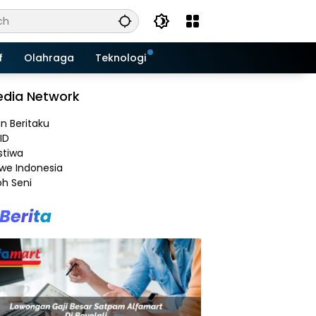
f
Olahraga
Teknologi
dia Network
an Beritaku
ID
stiwa
e Indonesia
h Seni