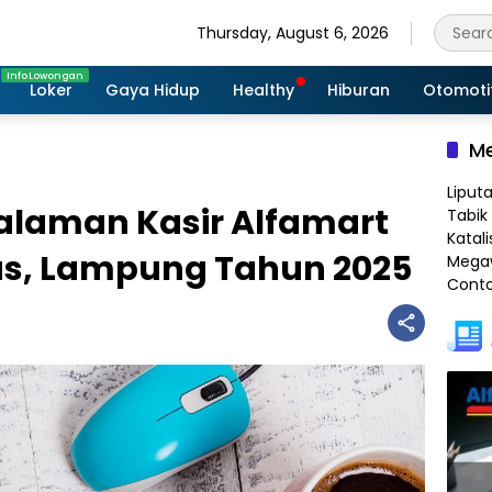
Thursday, August 6, 2026
Loker
Gaya Hidup
Healthy
Hiburan
Otomoti
Me
Liput
alaman Kasir Alfamart
Tabik 
Katali
us, Lampung Tahun 2025
Megaw
Conto