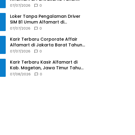
2025
07/07/2026
0
Loker Tanpa Pengalaman Driver
SIM B1 Umum Alfamart di
Pontianak Tahun 2025
07/07/2026
0
Karir Terbaru Corporate Affair
Alfamart di Jakarta Barat Tahun
2025
07/07/2026
0
Karir Terbaru Kasir Alfamart di
Kab. Magetan, Jawa Timur Tahun
2025
07/08/2026
0