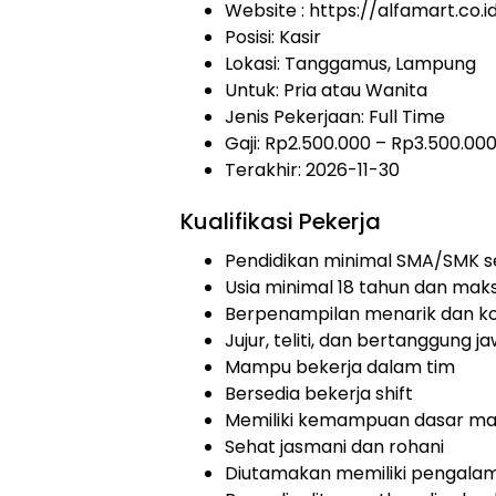
Website :
https://alfamart.co.i
Posisi: Kasir
Lokasi: Tanggamus, Lampung
Untuk: Pria atau Wanita
Jenis Pekerjaan:
Full Time
Gaji: Rp
2.500.000
– Rp
3.500.00
Terakhir:
2026-11-30
Kualifikasi Pekerja
Pendidikan minimal SMA/SMK s
Usia minimal 18 tahun dan mak
Berpenampilan menarik dan ko
Jujur, teliti, dan bertanggung j
Mampu bekerja dalam tim
Bersedia bekerja shift
Memiliki kemampuan dasar m
Sehat jasmani dan rohani
Diutamakan memiliki pengalama