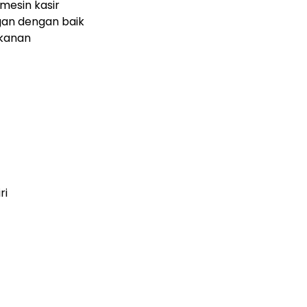
esin kasir
an dengan baik
kanan
ri