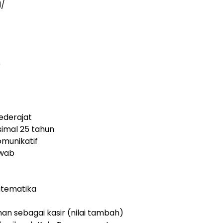
d/
0
ederajat
simal 25 tahun
munikatif
awab
atematika
n sebagai kasir (nilai tambah)