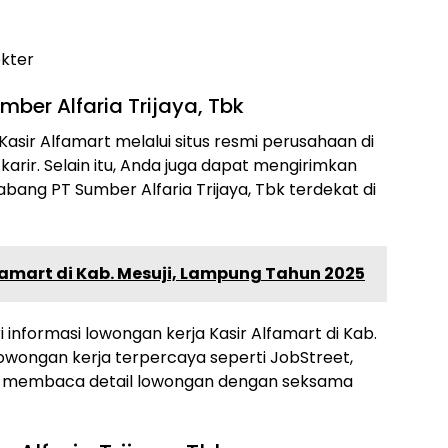
okter
ber Alfaria Trijaya, Tbk
sir Alfamart melalui situs resmi perusahaan di
arir. Selain itu, Anda juga dapat mengirimkan
bang PT Sumber Alfaria Trijaya, Tbk terdekat di
lfamart di Kab. Mesuji, Lampung Tahun 2025
i informasi lowongan kerja Kasir Alfamart di Kab.
owongan kerja terpercaya seperti JobStreet,
nda membaca detail lowongan dengan seksama