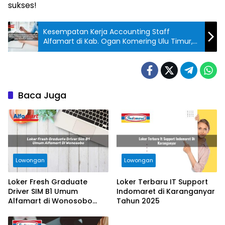
sukses!
Kesempatan Kerja Accounting Staff
Alfamart di Kab. Ogan Komering Ulu Timur,
Sumatera Selatan Tahun 2025
Baca Juga
Lowongan
Lowongan
Loker Fresh Graduate
Loker Terbaru IT Support
Driver SIM B1 Umum
Indomaret di Karanganyar
Alfamart di Wonosobo
Tahun 2025
Tahun 2025