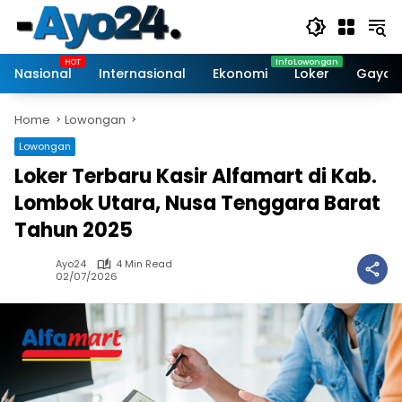
Skip
to
content
Nasional
Internasional
Ekonomi
Loker
Gaya 
Home
Lowongan
Lowongan
Loker Terbaru Kasir Alfamart di Kab.
Lombok Utara, Nusa Tenggara Barat
Tahun 2025
Ayo24
4 Min Read
02/07/2026