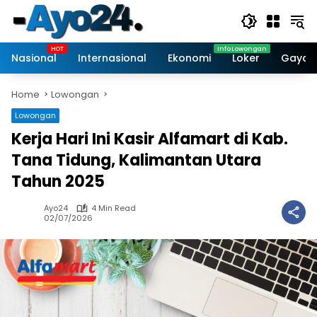
Skip
to
content
Nasional
Internasional
Ekonomi
Loker
Gaya 
Home
Lowongan
Lowongan
Kerja Hari Ini Kasir Alfamart di Kab.
Tana Tidung, Kalimantan Utara
Tahun 2025
Ayo24
4 Min Read
02/07/2026