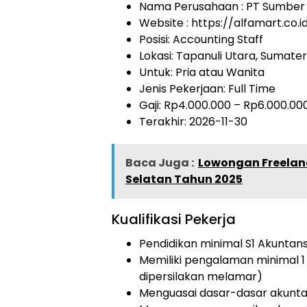
Nama Perusahaan :
PT Sumber A
Website :
https://alfamart.co.i
Posisi: Accounting Staff
Lokasi: Tapanuli Utara, Sumate
Untuk: Pria atau Wanita
Jenis Pekerjaan:
Full Time
Gaji: Rp
4.000.000
– Rp
6.000.00
Terakhir:
2026-11-30
Baca Juga :
Lowongan Freelan
Selatan Tahun 2025
Kualifikasi Pekerja
Pendidikan minimal S1 Akuntans
Memiliki pengalaman minimal 1 
dipersilakan melamar)
Menguasai dasar-dasar akunta