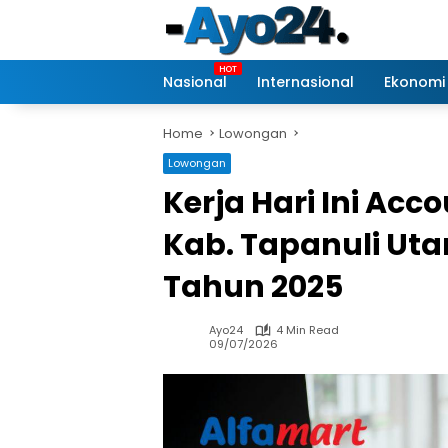
Skip
to
content
Nasional
Internasional
Ekonomi
Home
Lowongan
Lowongan
Kerja Hari Ini Acc
Kab. Tapanuli Uta
Tahun 2025
Ayo24
4 Min Read
09/07/2026