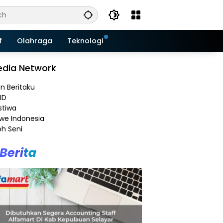
f
Olahraga
Teknologi
dia Network
an Beritaku
ID
stiwa
e Indonesia
h Seni