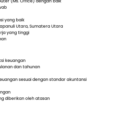
er (Ms. Office) dengan baik
awab
i yang baik
Tapanuli Utara, Sumatera Utara
erja yang tinggi
nan
ksi keuangan
lanan dan tahunan
euangan sesuai dengan standar akuntansi
angan
ng diberikan oleh atasan