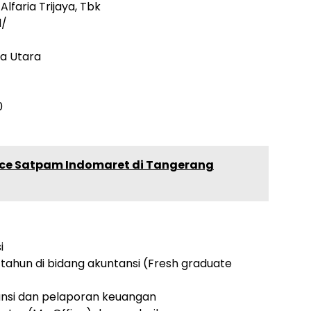
lfaria Trijaya, Tbk
d/
ra Utara
0
ce Satpam Indomaret di Tangerang
i
tahun di bidang akuntansi (Fresh graduate
nsi dan pelaporan keuangan