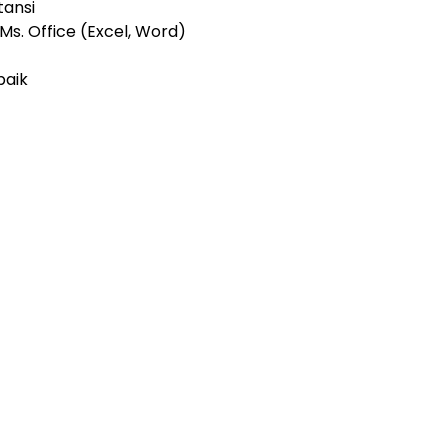
ansi
. Office (Excel, Word)
baik