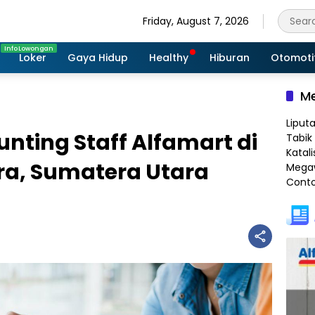
Friday, August 7, 2026
Loker
Gaya Hidup
Healthy
Hiburan
Otomoti
Me
Liput
ounting Staff Alfamart di
Tabik 
Katali
ra, Sumatera Utara
Megaw
Conto