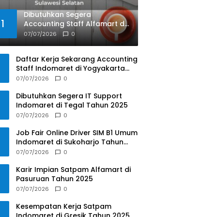
Dibutuhkan Segera
1
Accounting Staff Alfamart di
Kab. Kepulauan Selayar,
07/07/2026
0
Sulawesi Selatan Tahun 2025
Daftar Kerja Sekarang Accounting
Staff Indomaret di Yogyakarta
Tahun 2025
07/07/2026
0
Dibutuhkan Segera IT Support
Indomaret di Tegal Tahun 2025
07/07/2026
0
Job Fair Online Driver SIM B1 Umum
Indomaret di Sukoharjo Tahun
2025
07/07/2026
0
Karir Impian Satpam Alfamart di
Pasuruan Tahun 2025
07/07/2026
0
Kesempatan Kerja Satpam
Indomaret di Gresik Tahun 2025