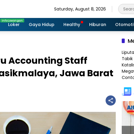
Saturday, August 8, 2026
Loker
Gaya Hidup
Healthy
Hiburan
Otomoti
Me
Liput
u Accounting Staff
Tabik 
Katali
Tasikmalaya, Jawa Barat
Megaw
Conto