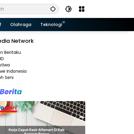
f
Olahraga
Teknologi
dia Network
an Beritaku
ID
stiwa
e Indonesia
h Seni