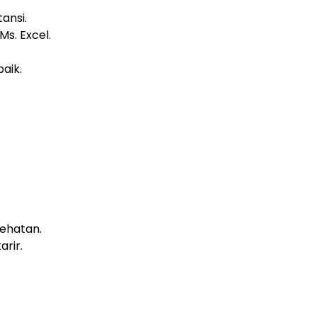
ansi.
. Excel.
aik.
ehatan.
rir.