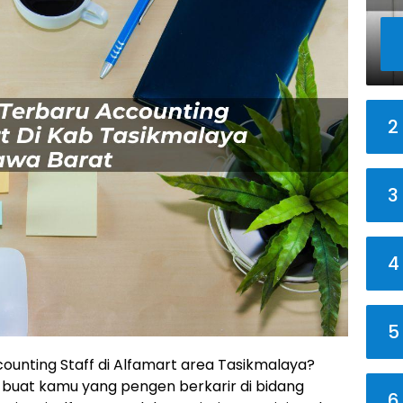
2
3
4
5
counting Staff di Alfamart area Tasikmalaya?
t buat kamu yang pengen berkarir di bidang
6