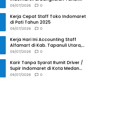
2025
09/07/2026
0
Kerja Cepat Staff Toko Indomaret
di Pati Tahun 2025
09/07/2026
0
Kerja Hari Ini Accounting Staff
Alfamart di Kab. Tapanuli Utara,
Sumatera Utara Tahun 2025
09/07/2026
0
Karir Tanpa Syarat Rumit Driver /
Supir Indomaret di Kota Medan
Tahun 2025
09/07/2026
0