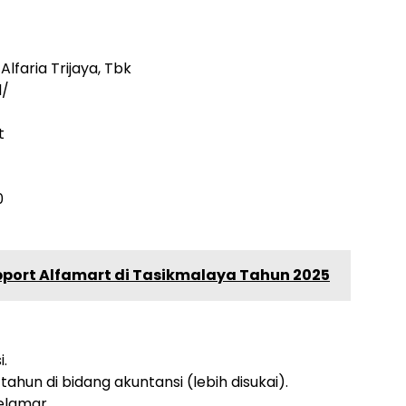
lfaria Trijaya, Tbk
d/
t
0
Support Alfamart di Tasikmalaya Tahun 2025
i.
ahun di bidang akuntansi (lebih disukai).
elamar.