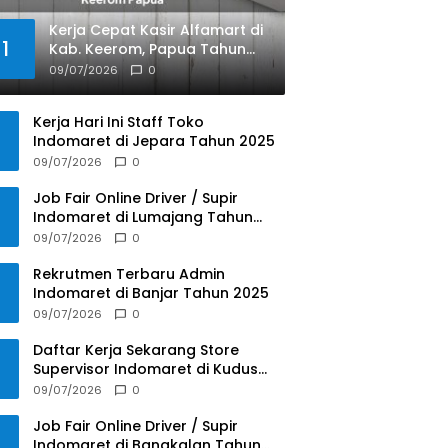
Kerja Cepat Kasir Alfamart di
1
Kab. Keerom, Papua Tahun
2025
09/07/2026
0
Kerja Hari Ini Staff Toko
Indomaret di Jepara Tahun 2025
09/07/2026
0
Job Fair Online Driver / Supir
Indomaret di Lumajang Tahun
2025
09/07/2026
0
Rekrutmen Terbaru Admin
Indomaret di Banjar Tahun 2025
09/07/2026
0
Daftar Kerja Sekarang Store
Supervisor Indomaret di Kudus
Tahun 2025
09/07/2026
0
Job Fair Online Driver / Supir
Indomaret di Bangkalan Tahun