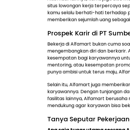
situs lowongan kerja terpercaya sepe
kamu selalu berhati-hati terhadap 
memberikan sejumlah uang sebagai 
Prospek Karir di PT Sumber
Bekerja di Alfamart bukan cuma soal
mengembangkan diri dan berkarir. 
kesempatan bagi karyawannya untuk
mentoring, atau kesempatan promosi 
punya ambisi untuk terus maju, Alfa
Selain itu, Alfamart juga memberik
karyawannya. Dengan tunjangan dan 
fasilitas lainnya, Alfamart berusa
mendukung agar karyawan bisa beke
Tanya Seputar Pekerjaan
Apa saja tugas utama seorang Ac