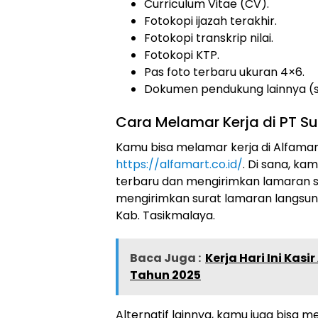
Curriculum Vitae (CV).
Fotokopi ijazah terakhir.
Fotokopi transkrip nilai.
Fotokopi KTP.
Pas foto terbaru ukuran 4×6.
Dokumen pendukung lainnya (sert
Cara Melamar Kerja di PT Sum
Kamu bisa melamar kerja di Alfamart
https://alfamart.co.id/
. Di sana, k
terbaru dan mengirimkan lamaran se
mengirimkan surat lamaran langsung
Kab. Tasikmalaya.
Baca Juga :
Kerja Hari Ini Kas
Tahun 2025
Alternatif lainnya, kamu juga bisa m