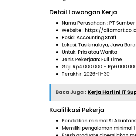
Detail Lowongan Kerja
Nama Perusahaan :
PT Sumber A
Website :
https://alfamart.co.i
Posisi: Accounting Staff
Lokasi: Tasikmalaya, Jawa Bara
Untuk: Pria atau Wanita
Jenis Pekerjaan:
Full Time
Gaji: Rp
4.000.000
– Rp
6.000.00
Terakhir:
2026-11-30
Baca Juga :
Kerja Hari Ini IT 
Kualifikasi Pekerja
Pendidikan minimal S1 Akuntans
Memiliki pengalaman minimal 1 t
Fresh graduate dipersilakan m