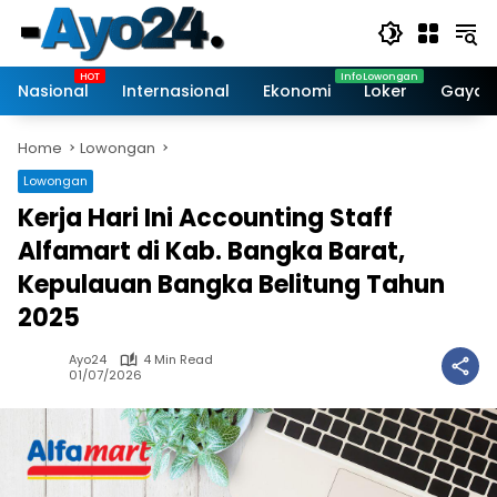
Skip
to
content
Nasional
Internasional
Ekonomi
Loker
Gaya 
Home
Lowongan
Lowongan
Kerja Hari Ini Accounting Staff
Alfamart di Kab. Bangka Barat,
Kepulauan Bangka Belitung Tahun
2025
Ayo24
4 Min Read
01/07/2026