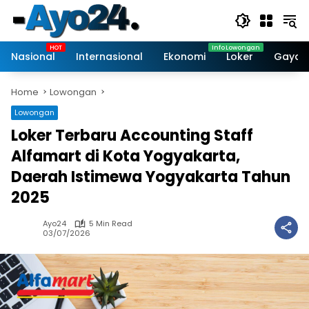
Skip
to
content
Nasional
Internasional
Ekonomi
Loker
Gaya 
Home
Lowongan
Lowongan
Loker Terbaru Accounting Staff
Alfamart di Kota Yogyakarta,
Daerah Istimewa Yogyakarta Tahun
2025
Ayo24
5 Min Read
03/07/2026