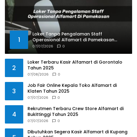
Loker Tanpa Pengalaman Staff
1
Operasional Alfamart di Pamekasan
Tahun 2025
07/07/2026
0
Loker Terbaru Kasir Alfamart di Gorontalo
2
Tahun 2025
07/08/2026
0
Job Fair Online Kepala Toko Alfamart di
3
Klaten Tahun 2025
07/07/2026
0
Rekrutmen Terbaru Crew Store Alfamart di
4
Bukittinggi Tahun 2025
07/07/2026
0
Dibutuhkan Segera Kasir Alfamart di Kupang