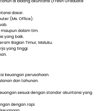
 tahun di bidang akuntansi (Fresh Graduate
tansi dasar.
er (Ms. Office).
wab.
u maupun dalam tim.
i yang baik.
eram Bagian Timur, Maluku.
rja yang tinggi.
nan.
si keuangan perusahaan.
lanan dan tahunan.
euangan sesuai dengan standar akuntansi yang
ngan dengan rapi.
 keuangan.