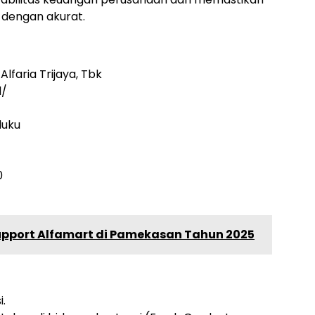
 dengan akurat.
lfaria Trijaya, Tbk
d/
luku
0
Support Alfamart di Pamekasan Tahun 2025
i.