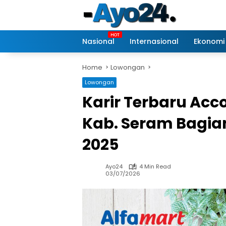
Skip
to
content
Nasional
Internasional
Ekonomi
Home
Lowongan
Lowongan
Karir Terbaru Acco
Kab. Seram Bagia
2025
Ayo24
4 Min Read
03/07/2026