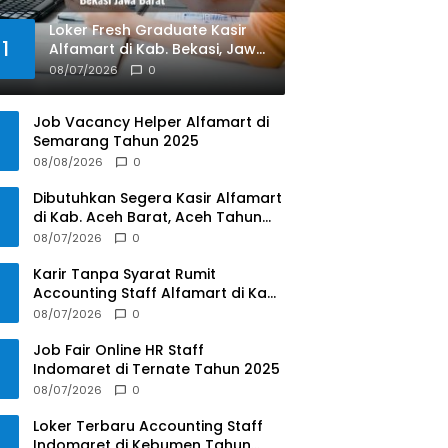
Loker Fresh Graduate Kasir
1
Alfamart di Kab. Bekasi, Jawa
Barat Tahun 2025
08/07/2026
0
Job Vacancy Helper Alfamart di
Semarang Tahun 2025
08/08/2026
0
Dibutuhkan Segera Kasir Alfamart
di Kab. Aceh Barat, Aceh Tahun
2025
08/07/2026
0
Karir Tanpa Syarat Rumit
Accounting Staff Alfamart di Kab.
Aceh Besar, Aceh Tahun 2025
08/07/2026
0
Job Fair Online HR Staff
Indomaret di Ternate Tahun 2025
08/07/2026
0
Loker Terbaru Accounting Staff
Indomaret di Kebumen Tahun