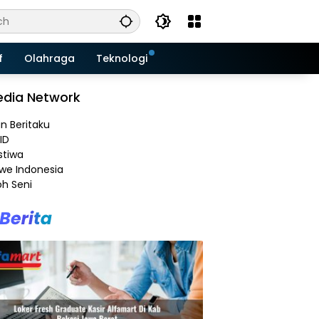
f
Olahraga
Teknologi
dia Network
an Beritaku
ID
stiwa
e Indonesia
h Seni