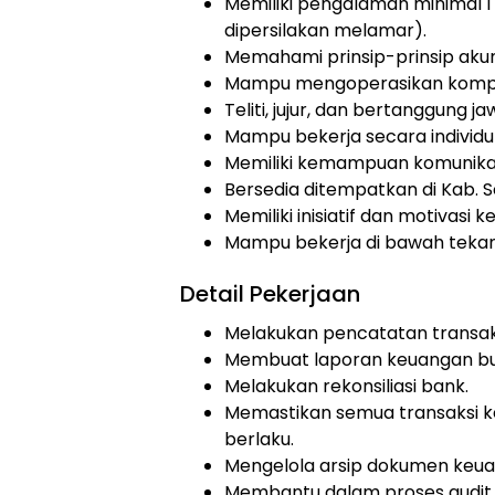
Memiliki pengalaman minimal 1
dipersilakan melamar).
Memahami prinsip-prinsip akun
Mampu mengoperasikan komput
Teliti, jujur, dan bertanggung ja
Mampu bekerja secara individ
Memiliki kemampuan komunikas
Bersedia ditempatkan di Kab. S
Memiliki inisiatif dan motivasi ke
Mampu bekerja di bawah teka
Detail Pekerjaan
Melakukan pencatatan transak
Membuat laporan keuangan bu
Melakukan rekonsiliasi bank.
Memastikan semua transaksi k
berlaku.
Mengelola arsip dokumen keua
Membantu dalam proses audit