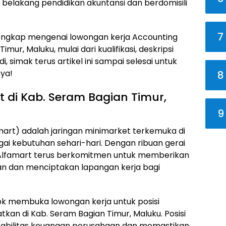
 belakang pendidikan akuntansi dan berdomisili
7
 lengkap mengenai lowongan kerja Accounting
mur, Maluku, mulai dari kualifikasi, deskripsi
, simak terus artikel ini sampai selesai untuk
ya!
8
t di Kab. Seram Bagian Timur,
9
amart) adalah jaringan minimarket terkemuka di
i kebutuhan sehari-hari. Dengan ribuan gerai
, Alfamart terus berkomitmen untuk memberikan
n dan menciptakan lapangan kerja bagi
 Tbk membuka lowongan kerja untuk posisi
kan di Kab. Seram Bagian Timur, Maluku. Posisi
stabilitas keuangan perusahaan dan memastikan