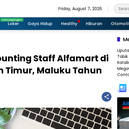
Friday, August 7, 2026
Loker
Gaya Hidup
Healthy
Hiburan
Otomoti
Me
Liput
unting Staff Alfamart di
Tabik 
Katali
n Timur, Maluku Tahun
Megaw
Conto