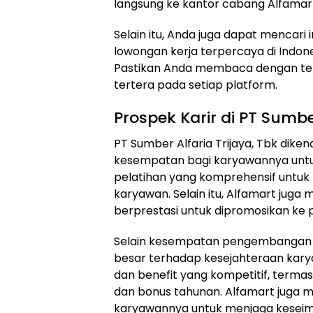
langsung ke kantor cabang Alfamart
Selain itu, Anda juga dapat mencari i
lowongan kerja terpercaya di Indones
Pastikan Anda membaca dengan teli
tertera pada setiap platform.
Prospek Karir di PT Sumber
PT Sumber Alfaria Trijaya, Tbk di
kesempatan bagi karyawannya untu
pelatihan yang komprehensif untu
karyawan. Selain itu, Alfamart ju
berprestasi untuk dipromosikan ke po
Selain kesempatan pengembangan k
besar terhadap kesejahteraan kar
dan benefit yang kompetitif, termas
dan bonus tahunan. Alfamart juga m
karyawannya untuk menjaga keseim