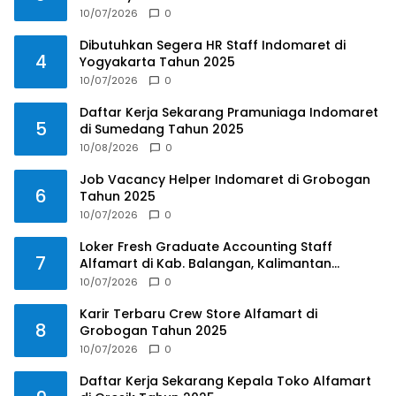
10/07/2026
0
Dibutuhkan Segera HR Staff Indomaret di
4
Yogyakarta Tahun 2025
10/07/2026
0
Daftar Kerja Sekarang Pramuniaga Indomaret
5
di Sumedang Tahun 2025
10/08/2026
0
Job Vacancy Helper Indomaret di Grobogan
6
Tahun 2025
10/07/2026
0
Loker Fresh Graduate Accounting Staff
7
Alfamart di Kab. Balangan, Kalimantan
Selatan Tahun 2025
10/07/2026
0
Karir Terbaru Crew Store Alfamart di
8
Grobogan Tahun 2025
10/07/2026
0
Daftar Kerja Sekarang Kepala Toko Alfamart