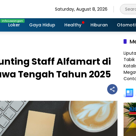
Saturday, August 8, 2026
Loker
Gaya Hidup
Healthy
Hiburan
Otomoti
Me
Liput
unting Staff Alfamart di
Tabik 
Katali
awa Tengah Tahun 2025
Megaw
Conto