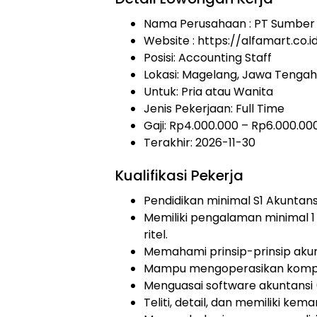
Nama Perusahaan :
PT Sumber A
Website :
https://alfamart.co.i
Posisi: Accounting Staff
Lokasi: Magelang, Jawa Tengah
Untuk: Pria atau Wanita
Jenis Pekerjaan:
Full Time
Gaji: Rp
4.000.000
– Rp
6.000.00
Terakhir:
2026-11-30
Kualifikasi Pekerja
Pendidikan minimal S1 Akuntans
Memiliki pengalaman minimal 1 ta
ritel.
Memahami prinsip-prinsip aku
Mampu mengoperasikan kompute
Menguasai software akuntansi (
Teliti, detail, dan memiliki kem