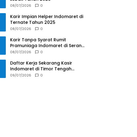
08/07/2026
0
Karir Impian Helper Indomaret di
Ternate Tahun 2025
08/07/2026
0
Karir Tanpa Syarat Rumit
Pramuniaga Indomaret di Serang
Tahun 2025
08/07/2026
0
Daftar Kerja Sekarang Kasir
Indomaret di Timor Tengah
Selatan Tahun 2025
09/07/2026
0