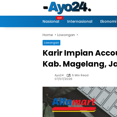
Skip
to
content
Nasional
Internasional
Ekonomi
Home
Lowongan
Lowongan
Karir Impian Acco
Kab. Magelang, J
Ayo24
5 Min Read
07/07/2026