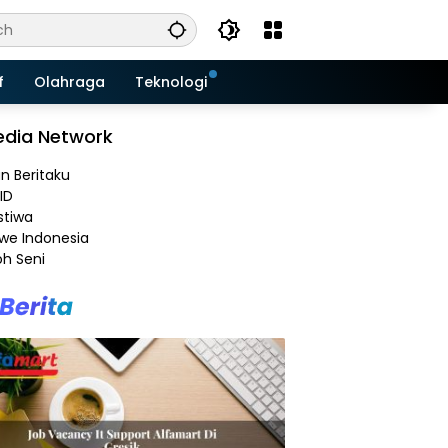
f
Olahraga
Teknologi
dia Network
an Beritaku
ID
stiwa
e Indonesia
h Seni