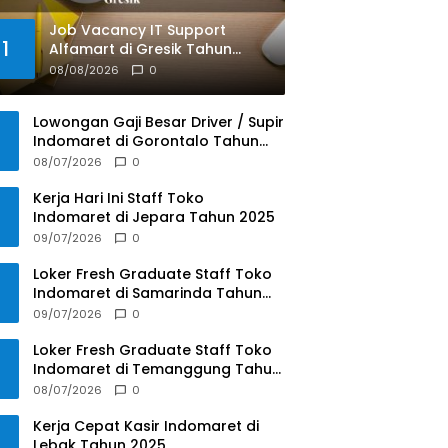
Job Vacancy IT Support
1
Alfamart di Gresik Tahun
2025
08/08/2026
0
Lowongan Gaji Besar Driver / Supir
Indomaret di Gorontalo Tahun
2025
08/07/2026
0
Kerja Hari Ini Staff Toko
Indomaret di Jepara Tahun 2025
09/07/2026
0
Loker Fresh Graduate Staff Toko
Indomaret di Samarinda Tahun
2025
09/07/2026
0
Loker Fresh Graduate Staff Toko
Indomaret di Temanggung Tahun
2025
08/07/2026
0
Kerja Cepat Kasir Indomaret di
Lebak Tahun 2025