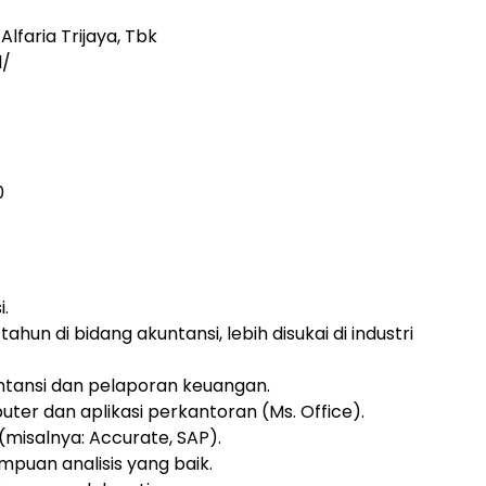
lfaria Trijaya, Tbk
d/
0
i.
hun di bidang akuntansi, lebih disukai di industri
ntansi dan pelaporan keuangan.
r dan aplikasi perkantoran (Ms. Office).
misalnya: Accurate, SAP).
ampuan analisis yang baik.