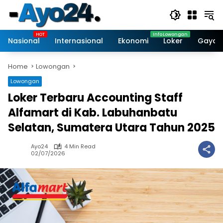
Skip
to
content
Nasional
Internasional
Ekonomi
Loker
Gaya 
Home
Lowongan
Lowongan
Loker Terbaru Accounting Staff
Alfamart di Kab. Labuhanbatu
Selatan, Sumatera Utara Tahun 2025
Ayo24
4 Min Read
02/07/2026