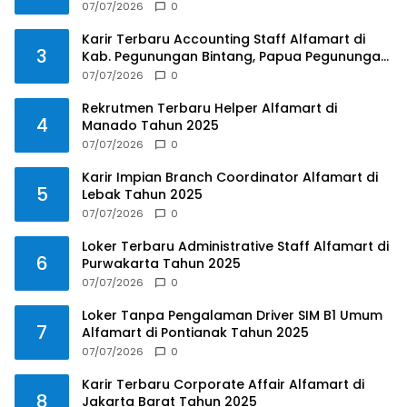
07/07/2026
0
Karir Terbaru Accounting Staff Alfamart di
3
Kab. Pegunungan Bintang, Papua Pegunungan
Tahun 2025
07/07/2026
0
Rekrutmen Terbaru Helper Alfamart di
4
Manado Tahun 2025
07/07/2026
0
Karir Impian Branch Coordinator Alfamart di
5
Lebak Tahun 2025
07/07/2026
0
Loker Terbaru Administrative Staff Alfamart di
6
Purwakarta Tahun 2025
07/07/2026
0
Loker Tanpa Pengalaman Driver SIM B1 Umum
7
Alfamart di Pontianak Tahun 2025
07/07/2026
0
Karir Terbaru Corporate Affair Alfamart di
8
Jakarta Barat Tahun 2025