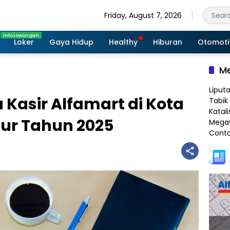
Friday, August 7, 2026
Loker
Gaya Hidup
Healthy
Hiburan
Otomoti
Me
Liput
Kasir Alfamart di Kota
Tabik 
Katali
ur Tahun 2025
Megaw
Conto