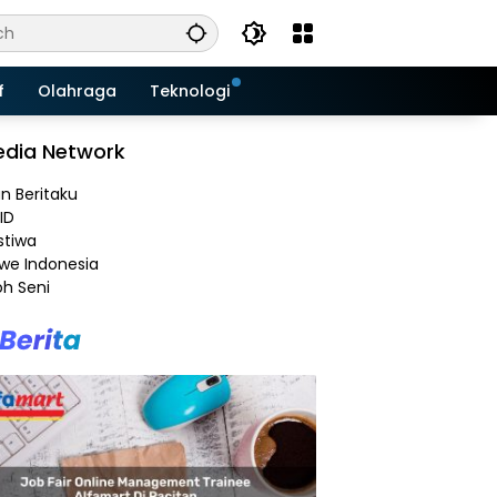
f
Olahraga
Teknologi
dia Network
an Beritaku
ID
stiwa
e Indonesia
h Seni