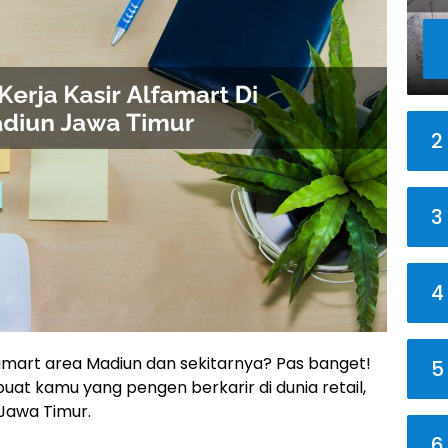
2
3
4
lfamart area Madiun dan sekitarnya? Pas banget!
5
buat kamu yang pengen berkarir di dunia retail,
 Jawa Timur.
6