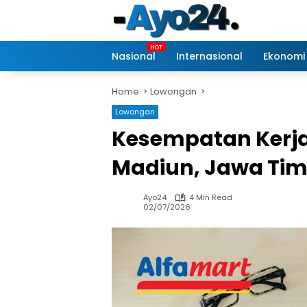
Skip
to
content
Nasional
Internasional
Ekonomi
Home
Lowongan
Lowongan
Kesempatan Kerja 
Madiun, Jawa Tim
Ayo24
4 Min Read
02/07/2026