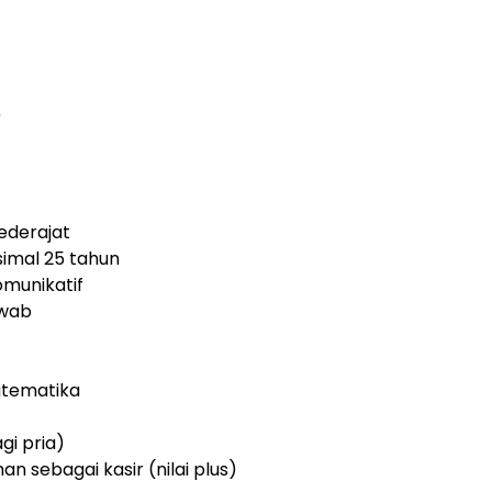
0
ederajat
simal 25 tahun
munikatif
awab
atematika
gi pria)
 sebagai kasir (nilai plus)