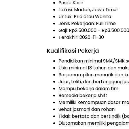
Posisi: Kasir
Lokasi: Madiun, Jawa Timur
Untuk: Pria atau Wanita
Jenis Pekerjaan:
Full Time
Gaji: Rp
2.500.000
– Rp
3.500.00
Terakhir:
2026-11-30
Kualifikasi Pekerja
Pendidikan minimal SMA/SMK s
Usia minimal 18 tahun dan mak
Berpenampilan menarik dan ko
Jujur, teliti, dan bertanggung j
Mampu bekerja dalam tim
Bersedia bekerja shift
Memiliki kemampuan dasar m
Sehat jasmani dan rohani
Tidak bertato dan bertindik (ba
Diutamakan memiliki pengalaman