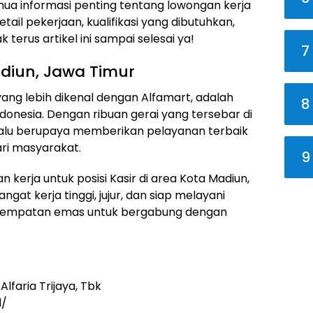
semua informasi penting tentang lowongan kerja
etail pekerjaan, kualifikasi yang dibutuhkan,
terus artikel ini sampai selesai ya!
7
adiun, Jawa Timur
 yang lebih dikenal dengan Alfamart, adalah
8
donesia. Dengan ribuan gerai yang tersebar di
elalu berupaya memberikan pelayanan terbaik
ri masyarakat.
9
 kerja untuk posisi Kasir di area Kota Madiun,
gat kerja tinggi, jujur, dan siap melayani
esempatan emas untuk bergabung dengan
lfaria Trijaya, Tbk
d/