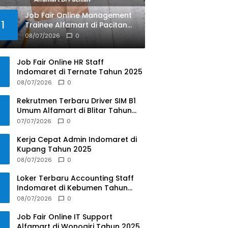
Job Fair Online Management
1
Trainee Alfamart di Pacitan
Tahun 2025
08/07/2026
0
Job Fair Online HR Staff
Indomaret di Ternate Tahun 2025
08/07/2026
0
Rekrutmen Terbaru Driver SIM B1
Umum Alfamart di Blitar Tahun
2025
07/07/2026
0
Kerja Cepat Admin Indomaret di
Kupang Tahun 2025
08/07/2026
0
Loker Terbaru Accounting Staff
Indomaret di Kebumen Tahun
2025
08/07/2026
0
Job Fair Online IT Support
Alfamart di Wonogiri Tahun 2025