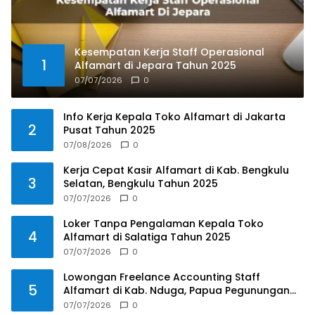
Kesempatan Kerja Staff Operasional
1
Alfamart di Jepara Tahun 2025
07/07/2026
0
Info Kerja Kepala Toko Alfamart di Jakarta
2
Pusat Tahun 2025
07/08/2026
0
Kerja Cepat Kasir Alfamart di Kab. Bengkulu
3
Selatan, Bengkulu Tahun 2025
07/07/2026
0
Loker Tanpa Pengalaman Kepala Toko
4
Alfamart di Salatiga Tahun 2025
07/07/2026
0
Lowongan Freelance Accounting Staff
5
Alfamart di Kab. Nduga, Papua Pegunungan
Tahun 2025
07/07/2026
0