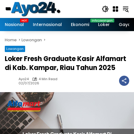
Skip
to
content
Nasional
Internasional
Ekonomi
Loker
Gaya 
Home
Lowongan
Lowongan
Loker Fresh Graduate Kasir Alfamart
di Kab. Kampar, Riau Tahun 2025
Ayo24
4 Min Read
02/07/2026