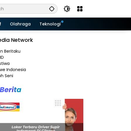
f
Olahraga
Teknologi
dia Network
an Beritaku
ID
stiwa
e Indonesia
h Seni