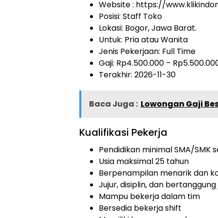
Website :
https://www.klikind
Posisi: Staff Toko
Lokasi: Bogor, Jawa Barat.
Untuk: Pria atau Wanita
Jenis Pekerjaan:
Full Time
Gaji: Rp
4.500.000
– Rp
5.500.00
Terakhir: 2026-11-30
Baca Juga :
Lowongan Gaji Be
Kualifikasi Pekerja
Pendidikan minimal SMA/SMK s
Usia maksimal 25 tahun
Berpenampilan menarik dan ko
Jujur, disiplin, dan bertanggun
Mampu bekerja dalam tim
Bersedia bekerja shift