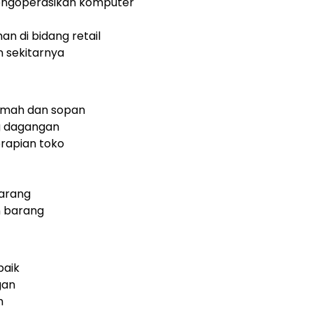
engoperasikan komputer
n di bidang retail
n sekitarnya
amah dan sopan
g dagangan
rapian toko
arang
 barang
baik
gan
m