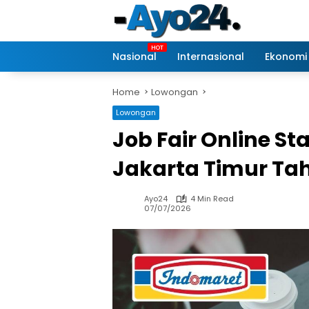
Skip
to
content
Nasional
Internasional
Ekonomi
Home
Lowongan
Lowongan
Job Fair Online St
Jakarta Timur Ta
Ayo24
4 Min Read
07/07/2026