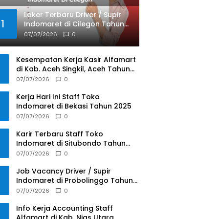
Loker Terbaru Driver / Supir
1
Indomaret di Cilegon Tahun
2025
07/07/2026
0
Kesempatan Kerja Kasir Alfamart
di Kab. Aceh Singkil, Aceh Tahun
2025
07/07/2026
0
Kerja Hari Ini Staff Toko
Indomaret di Bekasi Tahun 2025
07/07/2026
0
Karir Terbaru Staff Toko
Indomaret di Situbondo Tahun
2025
07/07/2026
0
Job Vacancy Driver / Supir
Indomaret di Probolinggo Tahun
2025
07/07/2026
0
Info Kerja Accounting Staff
Alfamart di Kab. Nias Utara,