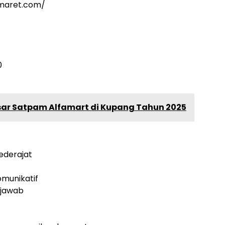
omaret.com/
0
sar Satpam Alfamart di Kupang Tahun 2025
ederajat
munikatif
g jawab