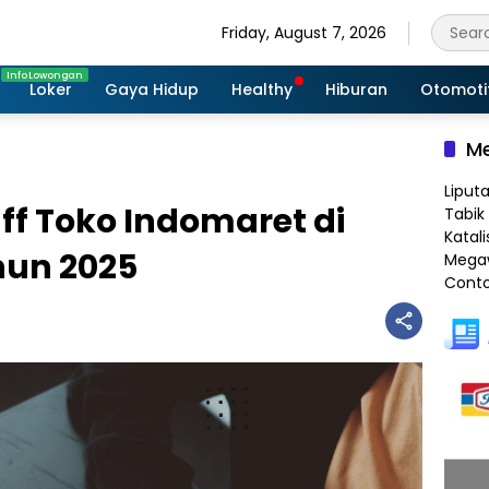
Friday, August 7, 2026
Loker
Gaya Hidup
Healthy
Hiburan
Otomoti
Me
Liput
aff Toko Indomaret di
Tabik 
Katali
hun 2025
Megaw
Conto