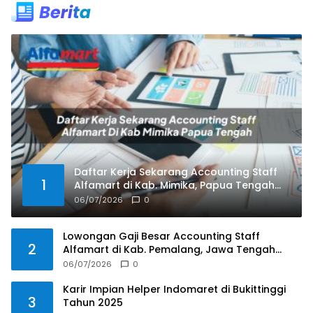
Daftar Kerja Sekarang Accounting Staff
1
Alfamart di Kab. Mimika, Papua Tengah
Tahun 2025
06/07/2026
0
Lowongan Gaji Besar Accounting Staff
2
Alfamart di Kab. Pemalang, Jawa Tengah
Tahun 2025
06/07/2026
0
Karir Impian Helper Indomaret di Bukittinggi
3
Tahun 2025