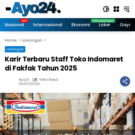
Skip
to
content
Nasional
Internasional
Ekonomi
Loker
Gaya 
Home
Lowongan
Lowongan
Karir Terbaru Staff Toko Indomaret
di Fakfak Tahun 2025
Ayo24
4 Min Read
06/07/2026