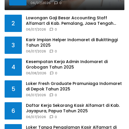
Tahun 2025
06/07/2026
0
Lowongan Gaji Besar Accounting Staff
2
Alfamart di Kab. Pemalang, Jawa Tengah
Tahun 2025
06/07/2026
0
Karir Impian Helper Indomaret di Bukittinggi
3
Tahun 2025
06/07/2026
0
Kesempatan Kerja Admin Indomaret di
4
Grobogan Tahun 2025
06/08/2026
0
Loker Fresh Graduate Pramuniaga Indomaret
5
di Depok Tahun 2025
06/07/2026
0
Daftar Kerja Sekarang Kasir Alfamart di Kab.
6
Jayapura, Papua Tahun 2025
06/07/2026
0
Loker Tanpa Pengalaman Kasir Alfamart di