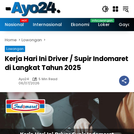
Skip
to
content
Nasional
Internasional
Ekonomi
Loker
Gaya 
Home
Lowongan
Lowongan
Kerja Hari Ini Driver / Supir Indomaret
di Langkat Tahun 2025
Ayo24
5 Min Read
06/07/2026