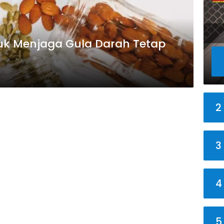
tuk Menjaga Gula Darah Tetap
2
3
4
5