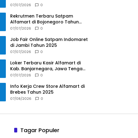
Tahun 2025
07/07/2026
0
Rekrutmen Terbaru Satpam
Alfamart di Bojonegoro Tahun
2025
07/07/2026
0
Job Fair Online Satpam Indomaret
di Jambi Tahun 2025
07/07/2026
0
Loker Terbaru Kasir Alfamart di
Kab. Banjarnegara, Jawa Tengah
Tahun 2025
07/07/2026
0
Info Kerja Crew Store Alfamart di
Brebes Tahun 2025
07/08/2026
0
Tagar Populer