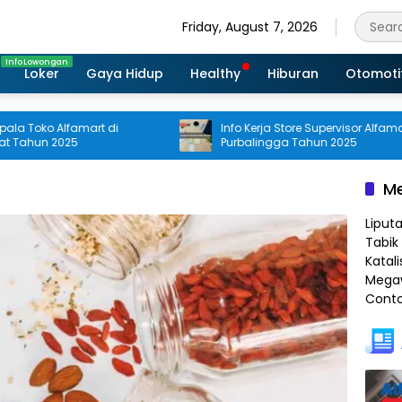
Friday, August 7, 2026
Loker
Gaya Hidup
Healthy
Hiburan
Otomoti
Toko Alfamart di
Info Kerja Store Supervisor Alfamart di
hun 2025
Purbalingga Tahun 2025
Me
Liput
Tabik 
Katali
Megaw
Conto