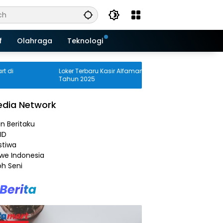
f
Olahraga
Teknologi
Loker Terbaru Kasir Alfamart di Gorontalo
Rekrutm
Tahun 2025
Alfamar
Tahun 
dia Network
an Beritaku
ID
stiwa
e Indonesia
h Seni