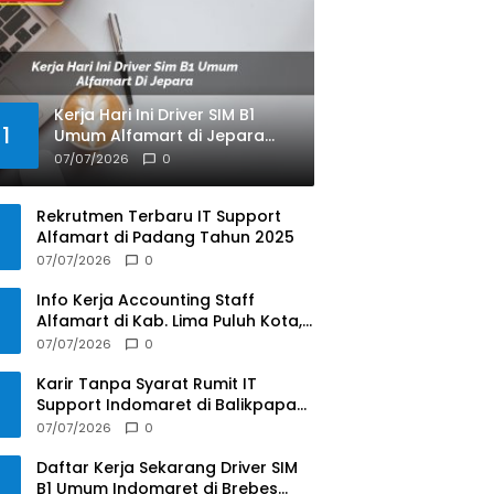
Kerja Hari Ini Driver SIM B1
1
Umum Alfamart di Jepara
Tahun 2025
07/07/2026
0
Rekrutmen Terbaru IT Support
Alfamart di Padang Tahun 2025
07/07/2026
0
Info Kerja Accounting Staff
Alfamart di Kab. Lima Puluh Kota,
Sumatera Barat Tahun 2025
07/07/2026
0
Karir Tanpa Syarat Rumit IT
Support Indomaret di Balikpapan
Tahun 2025
07/07/2026
0
Daftar Kerja Sekarang Driver SIM
B1 Umum Indomaret di Brebes