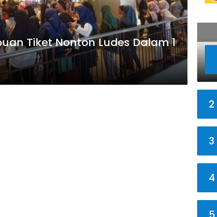
ibuan Tiket Nonton Ludes Dalam 1
2
3
4
5