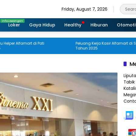
Friday, August 7, 2026
Loker
Gaya Hidup
Healthy
Hiburan
Otomoti
r Alfamart di Pati
Peluang Kerja Kasir Alfamart di Sragen
Tahun 2025
Me
Liput
Tabik 
Katali
Megaw
Conto