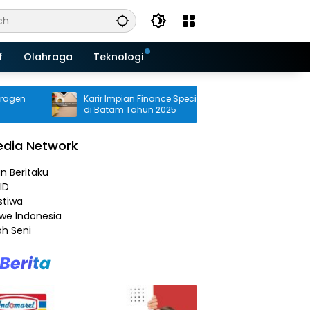
f
Olahraga
Teknologi
Karir Impian Finance Specialist Alfamart
Info Ker
di Batam Tahun 2025
Kab. Ka
2025
dia Network
an Beritaku
ID
stiwa
e Indonesia
h Seni