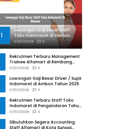
Lowongan Gaji Besar Staff
1
Toko Indomaret di Sleman
Tahun 2025
07/07/2026
0
Rekrutmen Terbaru Management
Trainee Alfamart di Rembang
Tahun 2025
07/07/2026
0
Lowongan Gaji Besar Driver / Supir
Indomaret di Ambon Tahun 2025
07/07/2026
0
Rekrutmen Terbaru Staff Toko
Indomaret di Pangandaran Tahun
2025
07/07/2026
0
Dibutuhkan Segera Accounting
Staff Alfamart di Kota Sungai