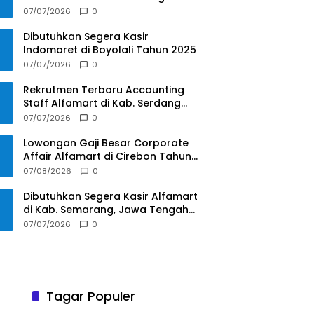
Penuh, Jambi Tahun 2025
07/07/2026
0
Dibutuhkan Segera Kasir
Indomaret di Boyolali Tahun 2025
07/07/2026
0
Rekrutmen Terbaru Accounting
Staff Alfamart di Kab. Serdang
Bedagai, Sumatera Utara Tahun
07/07/2026
0
2025
Lowongan Gaji Besar Corporate
Affair Alfamart di Cirebon Tahun
2025
07/08/2026
0
Dibutuhkan Segera Kasir Alfamart
di Kab. Semarang, Jawa Tengah
Tahun 2025
07/07/2026
0
Tagar Populer