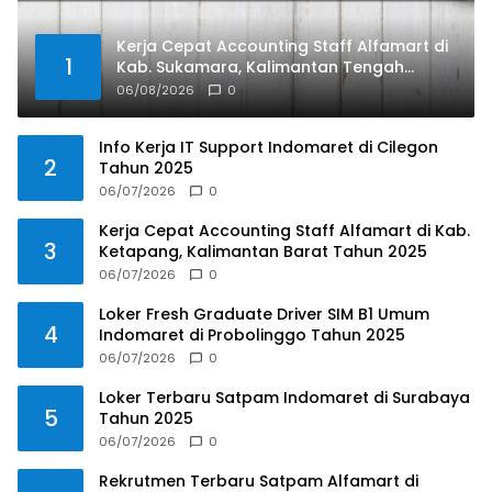
Kerja Cepat Accounting Staff Alfamart di
1
Kab. Sukamara, Kalimantan Tengah
Tahun 2025
06/08/2026
0
Info Kerja IT Support Indomaret di Cilegon
2
Tahun 2025
06/07/2026
0
Kerja Cepat Accounting Staff Alfamart di Kab.
3
Ketapang, Kalimantan Barat Tahun 2025
06/07/2026
0
Loker Fresh Graduate Driver SIM B1 Umum
4
Indomaret di Probolinggo Tahun 2025
06/07/2026
0
Loker Terbaru Satpam Indomaret di Surabaya
5
Tahun 2025
06/07/2026
0
Rekrutmen Terbaru Satpam Alfamart di