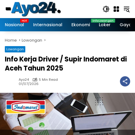
Skip
to
content
Nasional
Internasional
Ekonomi
Loker
Gaya 
Home
Lowongan
Lowongan
Info Kerja Driver / Supir Indomaret di
Aceh Tahun 2025
Ayo24
5 Min Read
01/07/2026