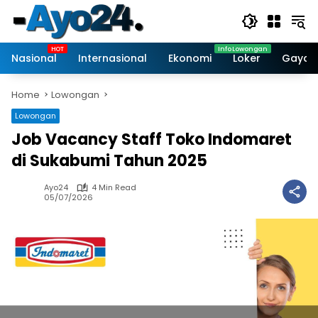
Skip
to
content
Nasional
Internasional
Ekonomi
Loker
Gaya 
Home
Lowongan
Lowongan
Job Vacancy Staff Toko Indomaret
di Sukabumi Tahun 2025
Ayo24
4 Min Read
05/07/2026