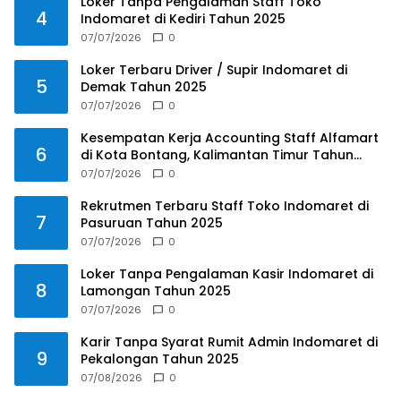
Loker Tanpa Pengalaman Staff Toko
4
Indomaret di Kediri Tahun 2025
07/07/2026
0
Loker Terbaru Driver / Supir Indomaret di
5
Demak Tahun 2025
07/07/2026
0
Kesempatan Kerja Accounting Staff Alfamart
6
di Kota Bontang, Kalimantan Timur Tahun
2025
07/07/2026
0
Rekrutmen Terbaru Staff Toko Indomaret di
7
Pasuruan Tahun 2025
07/07/2026
0
Loker Tanpa Pengalaman Kasir Indomaret di
8
Lamongan Tahun 2025
07/07/2026
0
Karir Tanpa Syarat Rumit Admin Indomaret di
9
Pekalongan Tahun 2025
07/08/2026
0