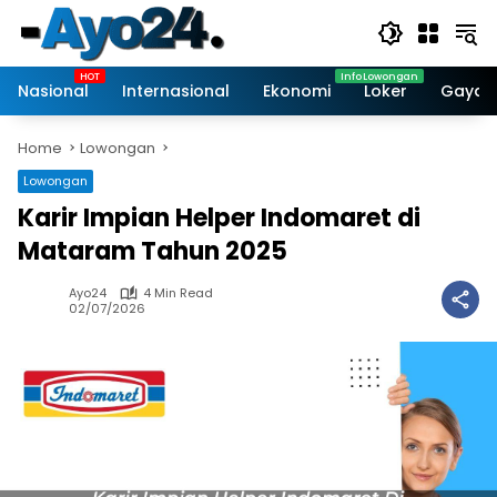
Skip
to
content
Nasional
Internasional
Ekonomi
Loker
Gaya 
Home
Lowongan
Lowongan
Karir Impian Helper Indomaret di
Mataram Tahun 2025
Ayo24
4 Min Read
02/07/2026