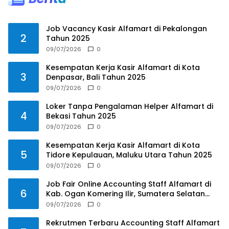
Job Vacancy Kasir Alfamart di Pekalongan
2
Tahun 2025
09/07/2026
0
Kesempatan Kerja Kasir Alfamart di Kota
3
Denpasar, Bali Tahun 2025
09/07/2026
0
Loker Tanpa Pengalaman Helper Alfamart di
4
Bekasi Tahun 2025
09/07/2026
0
Kesempatan Kerja Kasir Alfamart di Kota
5
Tidore Kepulauan, Maluku Utara Tahun 2025
09/07/2026
0
Job Fair Online Accounting Staff Alfamart di
6
Kab. Ogan Komering Ilir, Sumatera Selatan
Tahun 2025
09/07/2026
0
Rekrutmen Terbaru Accounting Staff Alfamart