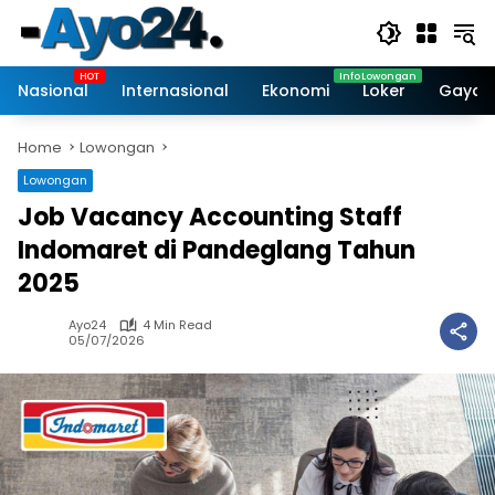
Skip
to
content
Nasional
Internasional
Ekonomi
Loker
Gaya 
Home
Lowongan
Lowongan
Job Vacancy Accounting Staff
Indomaret di Pandeglang Tahun
2025
Ayo24
4 Min Read
05/07/2026