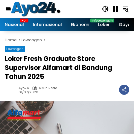
Skip
to
content
Nasional
Internasional
Ekonomi
Loker
Gaya 
Home
Lowongan
Lowongan
Loker Fresh Graduate Store
Supervisor Alfamart di Bandung
Tahun 2025
Ayo24
4 Min Read
01/07/2026