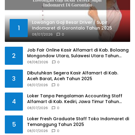
Lowongan Gaji Besar Driver / Supir
1
Indomaret di Gorontalo Tahun 2025
08/07/2026
0
Job Fair Online Kasir Alfamart di Kab. Bolaang
2
Mongondow Utara, Sulawesi Utara Tahun
2025
08/08/2026
0
Dibutuhkan Segera Kasir Alfamart di Kab.
3
Aceh Barat, Aceh Tahun 2025
08/07/2026
0
Loker Tanpa Pengalaman Accounting Staff
4
Alfamart di Kab. Kediri, Jawa Timur Tahun
2025
08/07/2026
0
Loker Fresh Graduate Staff Toko Indomaret di
5
Temanggung Tahun 2025
08/07/2026
0