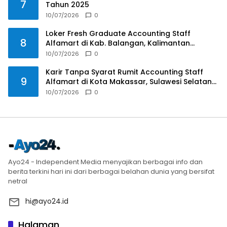
7
Tahun 2025
10/07/2026
0
Loker Fresh Graduate Accounting Staff
8
Alfamart di Kab. Balangan, Kalimantan
Selatan Tahun 2025
10/07/2026
0
Karir Tanpa Syarat Rumit Accounting Staff
9
Alfamart di Kota Makassar, Sulawesi Selatan
Tahun 2025
10/07/2026
0
Ayo24 - Independent Media menyajikan berbagai info dan
berita terkini hari ini dari berbagai belahan dunia yang bersifat
netral
hi@ayo24.id
Halaman