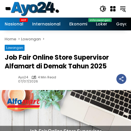
Skip
to
content
Nasional
Internasional
Ekonomi
Loker
Gaya 
Home
Lowongan
Lowongan
Job Fair Online Store Supervisor
Alfamart di Demak Tahun 2025
Ayo24
4 Min Read
07/07/2026