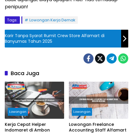
penipuan!
Tags:
Lowongan Kerja Demak
Karir Tanpa Syarat Rumit Crew Store Alfamart di
Banyumas Tahun 2025
Baca Juga
Lowongan
Lowongan
Kerja Cepat Helper
Lowongan Freelance
Indomaret di Ambon
Accounting Staff Alfamart