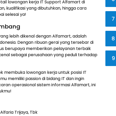
etail lowongan kerja IT Support Alfamart di
n, kualifikasi yang dibutuhkan, hingga cara
i selesai ya!
7
Rembang
 yang lebih dikenal dengan Alfamart, adalah
8
donesia. Dengan ribuan gerai yang tersebar di
erus berupaya memberikan pelayanan terbaik
kenal sebagai perusahaan yang peduli terhadap
9
 Tbk membuka lowongan kerja untuk posisi IT
mu memiliki passion di bidang IT dan ingin
ran operasional sistem informasi Alfamart, ini
ukmu!
lfaria Trijaya, Tbk