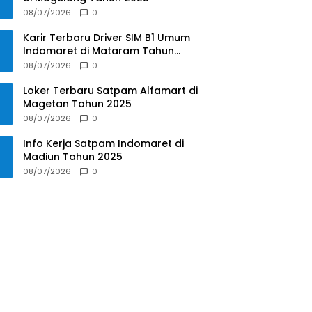
08/07/2026
0
Karir Terbaru Driver SIM B1 Umum
Indomaret di Mataram Tahun
2025
08/07/2026
0
Loker Terbaru Satpam Alfamart di
Magetan Tahun 2025
08/07/2026
0
Info Kerja Satpam Indomaret di
Madiun Tahun 2025
08/07/2026
0