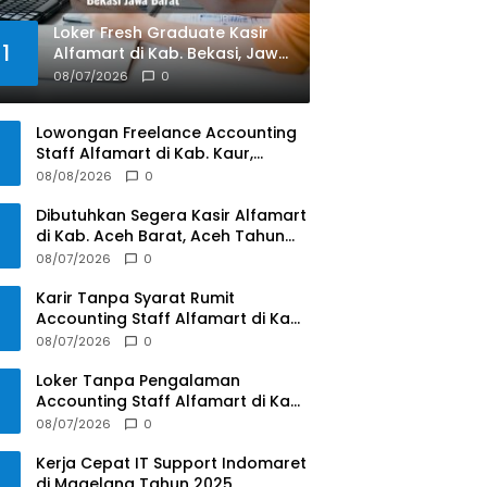
Loker Fresh Graduate Kasir
1
Alfamart di Kab. Bekasi, Jawa
Barat Tahun 2025
08/07/2026
0
Lowongan Freelance Accounting
Staff Alfamart di Kab. Kaur,
Bengkulu Tahun 2025
08/08/2026
0
Dibutuhkan Segera Kasir Alfamart
di Kab. Aceh Barat, Aceh Tahun
2025
08/07/2026
0
Karir Tanpa Syarat Rumit
Accounting Staff Alfamart di Kab.
Aceh Besar, Aceh Tahun 2025
08/07/2026
0
Loker Tanpa Pengalaman
Accounting Staff Alfamart di Kab.
Kediri, Jawa Timur Tahun 2025
08/07/2026
0
Kerja Cepat IT Support Indomaret
di Magelang Tahun 2025