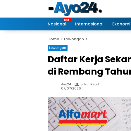
Skip
to
content
Nasional
Internasional
Ekonomi
Home
Lowongan
Lowongan
Daftar Kerja Seka
di Rembang Tahu
Ayo24
5 Min Read
07/07/2026