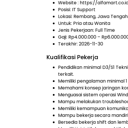
Website :
https://alfamart.co.i
Posisi: IT Support
Lokasi: Rembang, Jawa Tengah
Untuk: Pria atau Wanita
Jenis Pekerjaan:
Full Time
Gaji: Rp
4.000.000
– Rp
6.000.00
Terakhir: 2026-11-30
Kualifikasi Pekerja
Pendidikan minimal D3/S1 Tekni
terkait.
Memiliki pengalaman minimal 1 
Memahami konsep jaringan kom
Menguasai sistem operasi Wind
Mampu melakukan troubleshoo
Memiliki kemampuan komunikas
Mampu bekerja secara mandiri
Bersedia bekerja shift dan lemb