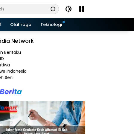
f
Olahraga
Teknologi
dia Network
an Beritaku
ID
stiwa
e Indonesia
h Seni