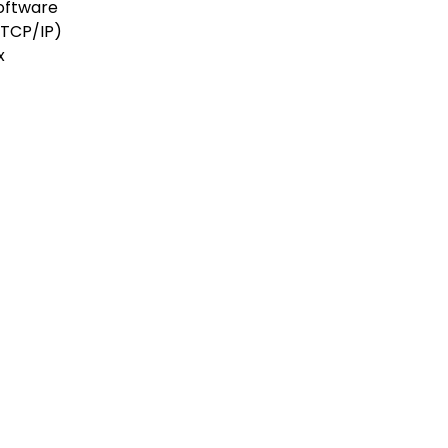
oftware
 TCP/IP)
x