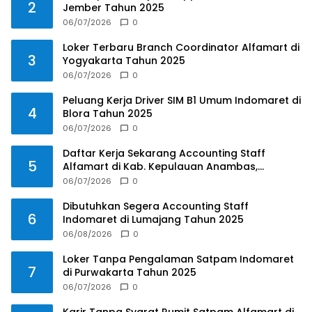
2
Jember Tahun 2025
06/07/2026
0
Loker Terbaru Branch Coordinator Alfamart di
3
Yogyakarta Tahun 2025
06/07/2026
0
Peluang Kerja Driver SIM B1 Umum Indomaret di
4
Blora Tahun 2025
06/07/2026
0
Daftar Kerja Sekarang Accounting Staff
5
Alfamart di Kab. Kepulauan Anambas,
Kepulauan Riau Tahun 2025
06/07/2026
0
Dibutuhkan Segera Accounting Staff
6
Indomaret di Lumajang Tahun 2025
06/08/2026
0
Loker Tanpa Pengalaman Satpam Indomaret
7
di Purwakarta Tahun 2025
06/07/2026
0