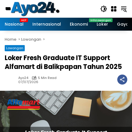
Skip
to
content
Nasional
Internasional
Ekonomi
Loker
Gaya 
Home
Lowongan
Lowongan
Loker Fresh Graduate IT Support
Alfamart di Balikpapan Tahun 2025
Ayo24
5 Min Read
07/07/2026