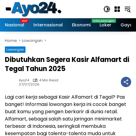
Skip
to
content
Nasional
Internasional
Ekonomi
Loker
Gaya 
Home
Lowongan
Lowongan
Dibutuhkan Segera Kasir Alfamart di
Tegal Tahun 2025
Ayo24
4 Min Read
07/07/2026
Lagi cari kerja sebagai Kasir Alfamart di Tegal? Pas
banget! Informasi lowongan kerja ini cocok banget
buat kamu yang pengen berkarir di dunia retail.
Alfamart, sebagai salah satu jaringan minimarket
terbesar di Indonesia, seringkali membuka
kesempatan bagi talenta-talenta muda untuk