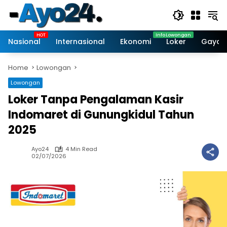
Skip
to
content
Nasional
Internasional
Ekonomi
Loker
Gaya 
Home
Lowongan
Lowongan
Loker Tanpa Pengalaman Kasir
Indomaret di Gunungkidul Tahun
2025
Ayo24
4 Min Read
02/07/2026