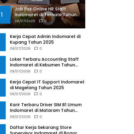
Job Fair Online HR Staff
1
Indomaret di Ternate Tahun
2025
08/07/2026
0
Kerja Cepat Admin Indomaret di
Kupang Tahun 2025
08/07/2026
0
Loker Terbaru Accounting Staff
Indomaret di Kebumen Tahun
2025
08/07/2026
0
Kerja Cepat IT Support Indomaret
di Magelang Tahun 2025
08/07/2026
0
Karir Terbaru Driver SIM B1 Umum
Indomaret di Mataram Tahun
2025
08/07/2026
0
Daftar Kerja Sekarang Store
Supervisor Indomaret di Bogor