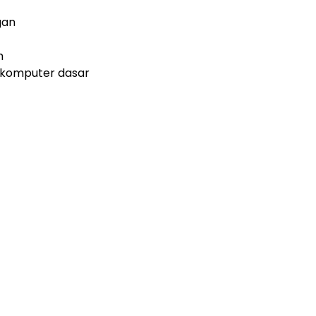
gan
m
komputer dasar