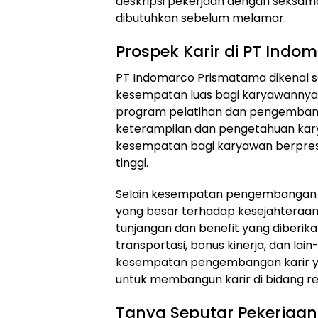
deskripsi pekerjaan dengan seksam
dibutuhkan sebelum melamar.
Prospek Karir di PT Ind
PT Indomarco Prismatama dikenal 
kesempatan luas bagi karyawannya
program pelatihan dan pengemban
keterampilan dan pengetahuan kary
kesempatan bagi karyawan berpresta
tinggi.
Selain kesempatan pengembangan k
yang besar terhadap kesejahteraan 
tunjangan dan benefit yang diberika
transportasi, bonus kinerja, dan lai
kesempatan pengembangan karir yan
untuk membangun karir di bidang ret
Tanya Seputar Pekerjaan