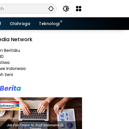
f
Olahraga
Teknologi
dia Network
an Beritaku
ID
stiwa
e Indonesia
h Seni