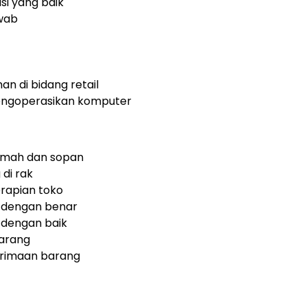
i yang baik
awab
n di bidang retail
engoperasikan komputer
amah dan sopan
di rak
rapian toko
n dengan benar
 dengan baik
arang
rimaan barang