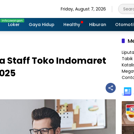
Friday, August 7, 2026
Loker
Gaya Hidup
Healthy
Hiburan
Otomoti
Me
Liput
a Staff Toko Indomaret
Tabik 
Katali
2025
Megaw
Conto