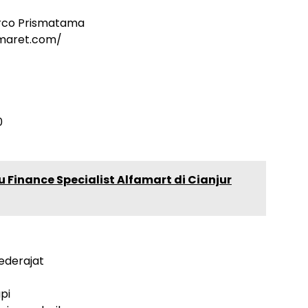
rco Prismatama
omaret.com/
0
 Finance Specialist Alfamart di Cianjur
ederajat
pi