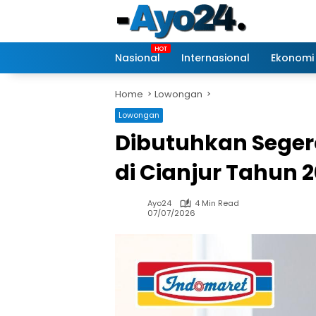
Skip
to
content
Nasional
Internasional
Ekonomi
Home
Lowongan
Lowongan
Dibutuhkan Seger
di Cianjur Tahun 
Ayo24
4 Min Read
07/07/2026