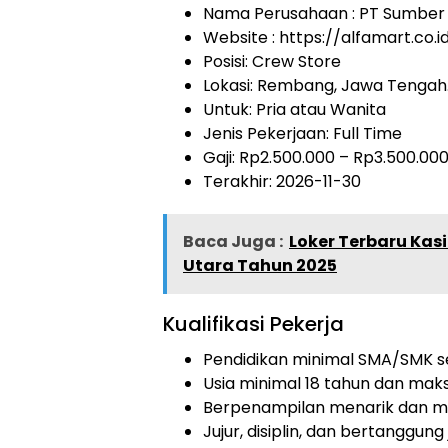
Nama Perusahaan :
PT Sumber A
Website :
https://alfamart.co.i
Posisi: Crew Store
Lokasi: Rembang, Jawa Tengah
Untuk: Pria atau Wanita
Jenis Pekerjaan:
Full Time
Gaji: Rp
2.500.000
– Rp
3.500.00
Terakhir: 2026-11-30
Baca Juga :
Loker Terbaru Kasi
Utara Tahun 2025
Kualifikasi Pekerja
Pendidikan minimal SMA/SMK se
Usia minimal 18 tahun dan maks
Berpenampilan menarik dan me
Jujur, disiplin, dan bertanggung