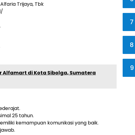
lfaria Trijaya, Tbk
d/
7
.
8
0
9
r Alfamart di Kota Sibolga, Sumatera
derajat.
imal 25 tahun.
miliki kemampuan komunikasi yang baik.
 jawab.