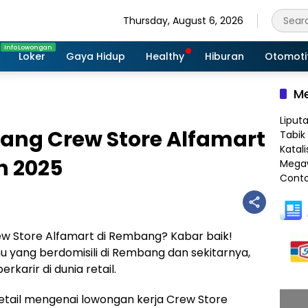
Thursday, August 6, 2026
Loker
Gaya Hidup
Healthy
Hiburan
Otomoti
Me
Liput
rang Crew Store Alfamart
Tabik 
Katali
n 2025
Megaw
Conto
rew Store Alfamart di Rembang? Kabar baik!
u yang berdomisili di Rembang dan sekitarnya,
karir di dunia retail.
etail mengenai lowongan kerja Crew Store