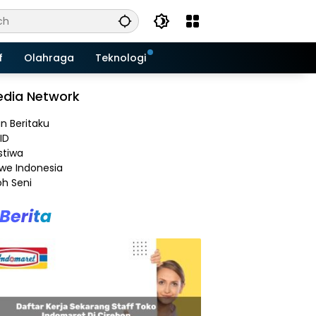
f
Olahraga
Teknologi
dia Network
an Beritaku
ID
stiwa
e Indonesia
h Seni