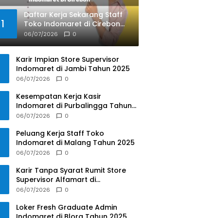
Daftar Kerja Sekarang Staff
1
Toko Indomaret di Cirebon
Tahun 2025
06/07/2026
0
Karir Impian Store Supervisor
Indomaret di Jambi Tahun 2025
06/07/2026
0
Kesempatan Kerja Kasir
Indomaret di Purbalingga Tahun
2025
06/07/2026
0
Peluang Kerja Staff Toko
Indomaret di Malang Tahun 2025
06/07/2026
0
Karir Tanpa Syarat Rumit Store
Supervisor Alfamart di
Banjarnegara Tahun 2025
06/07/2026
0
Loker Fresh Graduate Admin
Indomaret di Blora Tahun 2025