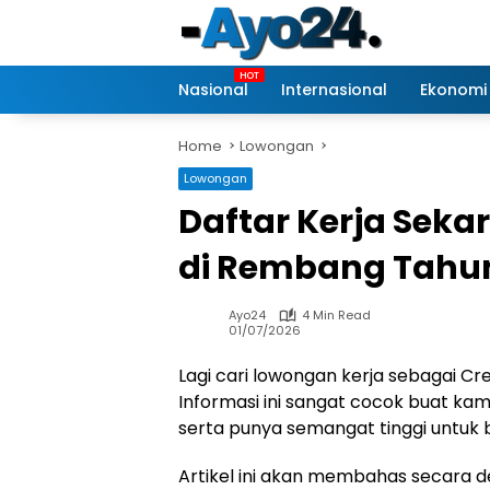
Skip
to
content
Nasional
Internasional
Ekonomi
Home
Lowongan
Lowongan
Daftar Kerja Seka
di Rembang Tahu
Ayo24
4 Min Read
01/07/2026
Lagi cari lowongan kerja sebagai C
Informasi ini sangat cocok buat kam
serta punya semangat tinggi untuk ber
Artikel ini akan membahas secara d