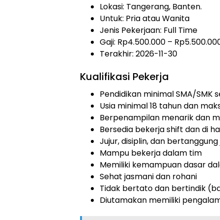
Lokasi: Tangerang, Banten.
Untuk: Pria atau Wanita
Jenis Pekerjaan:
Full Time
Gaji: Rp
4.500.000
– Rp
5.500.00
Terakhir: 2026-11-30
Kualifikasi Pekerja
Pendidikan minimal SMA/SMK s
Usia minimal 18 tahun dan mak
Berpenampilan menarik dan m
Bersedia bekerja shift dan di har
Jujur, disiplin, dan bertanggun
Mampu bekerja dalam tim
Memiliki kemampuan dasar d
Sehat jasmani dan rohani
Tidak bertato dan bertindik (ba
Diutamakan memiliki pengalama