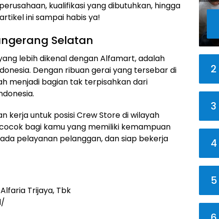
 perusahaan, kualifikasi yang dibutuhkan, hingga
rtikel ini sampai habis ya!
Tangerang Selatan
 yang lebih dikenal dengan Alfamart, adalah
2
donesia. Dengan ribuan gerai yang tersebar di
lah menjadi bagian tak terpisahkan dari
ndonesia.
3
 kerja untuk posisi Crew Store di wilayah
at cocok bagi kamu yang memiliki kemampuan
 pada pelayanan pelanggan, dan siap bekerja
4
5
lfaria Trijaya, Tbk
d/
6