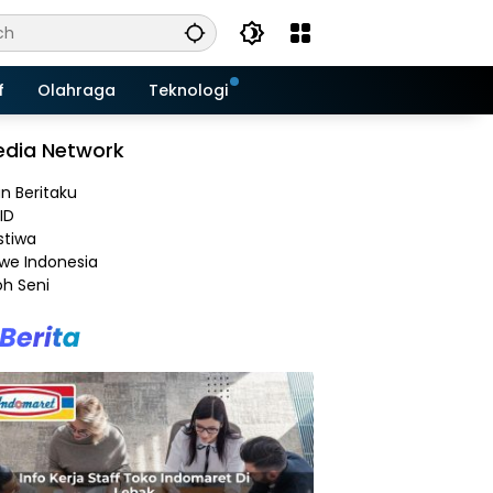
f
Olahraga
Teknologi
dia Network
an Beritaku
ID
stiwa
e Indonesia
h Seni