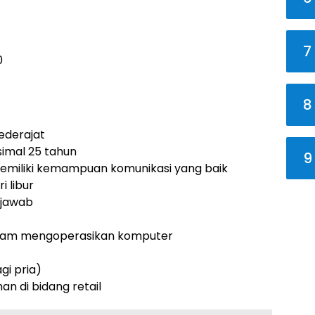
7
0
8
ederajat
simal 25 tahun
9
emiliki kemampuan komunikasi yang baik
i libur
g jawab
alam mengoperasikan komputer
gi pria)
n di bidang retail