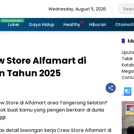
Wednesday, August 5, 2026
Loker
Gaya Hidup
Healthy
Hiburan
Otomoti
Me
Liput
w Store Alfamart di
Tabik 
Katali
n Tahun 2025
Megaw
Conto
rew Store di Alfamart area Tangerang Selatan?
cok buat kamu yang pengen berkarir di dunia
gi.
as detail lowongan kerja Crew Store Alfamart di