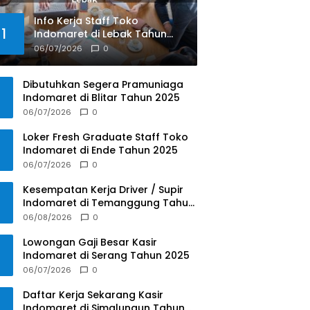
Info Kerja Staff Toko
1
Indomaret di Lebak Tahun
2025
06/07/2026
0
Dibutuhkan Segera Pramuniaga
Indomaret di Blitar Tahun 2025
06/07/2026
0
Loker Fresh Graduate Staff Toko
Indomaret di Ende Tahun 2025
06/07/2026
0
Kesempatan Kerja Driver / Supir
Indomaret di Temanggung Tahun
2025
06/08/2026
0
Lowongan Gaji Besar Kasir
Indomaret di Serang Tahun 2025
06/07/2026
0
Daftar Kerja Sekarang Kasir
Indomaret di Simalungun Tahun