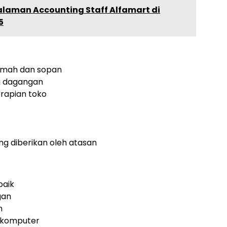
laman Accounting Staff Alfamart di
5
amah dan sopan
g dagangan
rapian toko
g diberikan oleh atasan
baik
gan
m
komputer