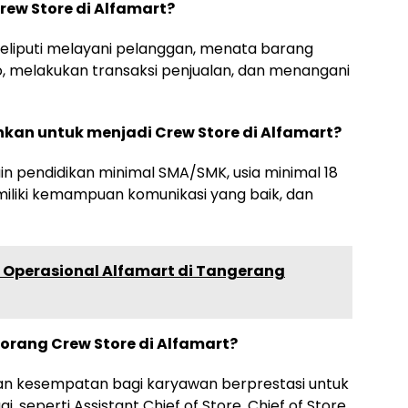
ew Store di Alfamart?
liputi melayani pelanggan, menata barang
, melakukan transaksi penjualan, dan menangani
uhkan untuk menjadi Crew Store di Alfamart?
ain pendidikan minimal SMA/SMK, usia minimal 18
iliki kemampuan komunikasi yang baik, dan
 Operasional Alfamart di Tangerang
eorang Crew Store di Alfamart?
an kesempatan bagi karyawan berprestasi untuk
gi, seperti Assistant Chief of Store, Chief of Store,