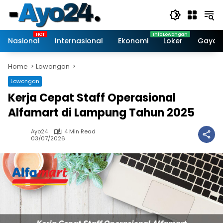
Skip
to
content
Nasional
Internasional
Ekonomi
Loker
Gaya 
Home
Lowongan
Lowongan
Kerja Cepat Staff Operasional
Alfamart di Lampung Tahun 2025
Ayo24
4 Min Read
03/07/2026