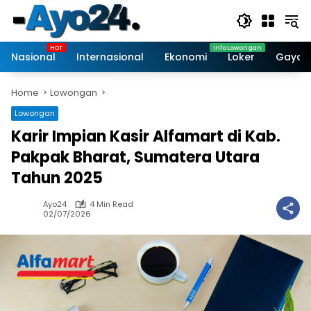
Skip
to
content
Nasional
Internasional
Ekonomi
Loker
Gaya 
Home
Lowongan
Lowongan
Karir Impian Kasir Alfamart di Kab.
Pakpak Bharat, Sumatera Utara
Tahun 2025
Ayo24
4 Min Read
02/07/2026