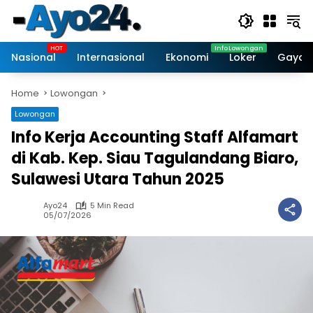
Skip
to
content
Nasional
Internasional
Ekonomi
Loker
Gaya 
Home
Lowongan
Lowongan
Info Kerja Accounting Staff Alfamart
di Kab. Kep. Siau Tagulandang Biaro,
Sulawesi Utara Tahun 2025
Ayo24
5 Min Read
05/07/2026