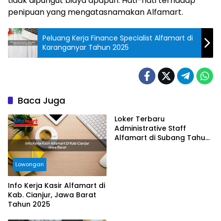
tidak dipungut biaya apapun. Hati-hati terhadap
penipuan yang mengatasnamakan Alfamart.
Peluang Kerja Finance Specialist Alfamart di
Karanganyar Tahun 2025
Baca Juga
Loker Terbaru
Administrative Staff
Alfamart di Subang Tahun
2025
Lowongan
Info Kerja Kasir Alfamart di
Kab. Cianjur, Jawa Barat
Tahun 2025