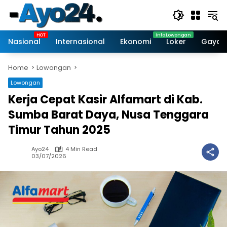
Skip
to
content
Nasional
Internasional
Ekonomi
Loker
Gaya 
Home
Lowongan
Lowongan
Kerja Cepat Kasir Alfamart di Kab.
Sumba Barat Daya, Nusa Tenggara
Timur Tahun 2025
Ayo24
4 Min Read
03/07/2026