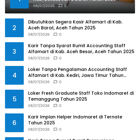
08/07/2026
0
Dibutuhkan Segera Kasir Alfamart di Kab.
2
Aceh Barat, Aceh Tahun 2025
08/07/2026
0
Karir Tanpa Syarat Rumit Accounting Staff
3
Alfamart di Kab. Aceh Besar, Aceh Tahun 2025
08/07/2026
0
Loker Tanpa Pengalaman Accounting Staff
4
Alfamart di Kab. Kediri, Jawa Timur Tahun
2025
08/07/2026
0
Loker Fresh Graduate Staff Toko Indomaret di
5
Temanggung Tahun 2025
08/07/2026
0
Karir Impian Helper Indomaret di Ternate
6
Tahun 2025
08/07/2026
0