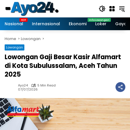
Skip
to
content
Nasional
Internasional
Ekonomi
Loker
Gaya 
Home
Lowongan
Lowongan
Lowongan Gaji Besar Kasir Alfamart
di Kota Subulussalam, Aceh Tahun
2025
Ayo24
5 Min Read
07/07/2026