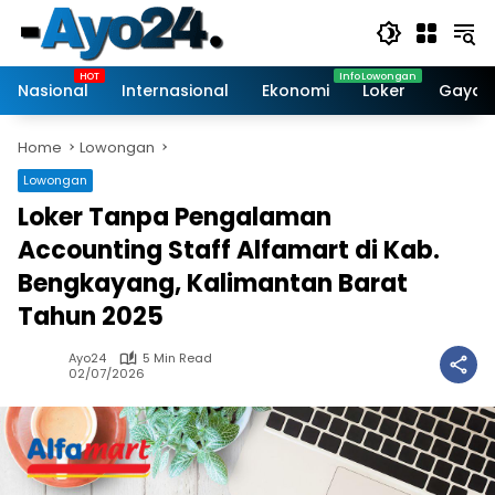
Skip
to
content
Nasional
Internasional
Ekonomi
Loker
Gaya 
Home
Lowongan
Lowongan
Loker Tanpa Pengalaman
Accounting Staff Alfamart di Kab.
Bengkayang, Kalimantan Barat
Tahun 2025
Ayo24
5 Min Read
02/07/2026