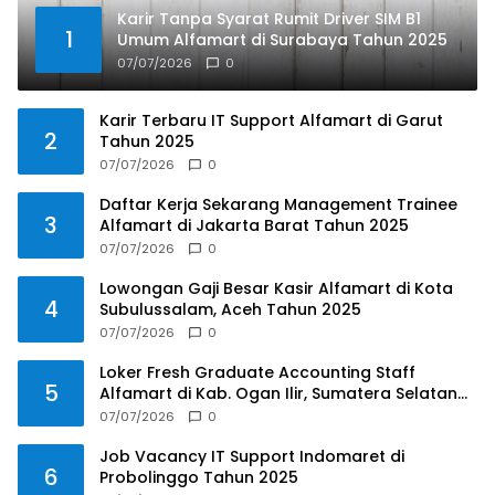
Karir Tanpa Syarat Rumit Driver SIM B1
1
Umum Alfamart di Surabaya Tahun 2025
07/07/2026
0
Karir Terbaru IT Support Alfamart di Garut
2
Tahun 2025
07/07/2026
0
Daftar Kerja Sekarang Management Trainee
3
Alfamart di Jakarta Barat Tahun 2025
07/07/2026
0
Lowongan Gaji Besar Kasir Alfamart di Kota
4
Subulussalam, Aceh Tahun 2025
07/07/2026
0
Loker Fresh Graduate Accounting Staff
5
Alfamart di Kab. Ogan Ilir, Sumatera Selatan
Tahun 2025
07/07/2026
0
Job Vacancy IT Support Indomaret di
6
Probolinggo Tahun 2025