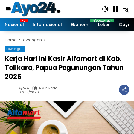
Skip
to
content
Nasional
Internasional
Ekonomi
Loker
Gaya 
Home
Lowongan
Lowongan
Kerja Hari Ini Kasir Alfamart di Kab.
Tolikara, Papua Pegunungan Tahun
2025
Ayo24
4 Min Read
07/07/2026