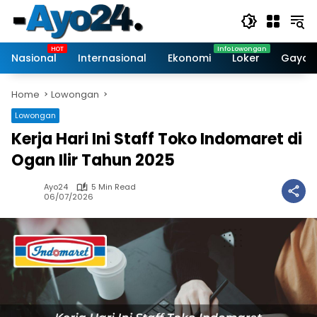
Skip
to
content
Nasional
Internasional
Ekonomi
Loker
Gaya 
Home
Lowongan
Lowongan
Kerja Hari Ini Staff Toko Indomaret di
Ogan Ilir Tahun 2025
Ayo24
5 Min Read
06/07/2026