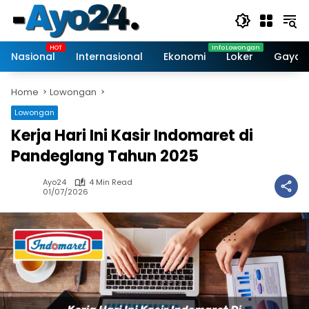
Skip
to
content
Nasional
Internasional
Ekonomi
Loker
Gaya 
Home
Lowongan
Lowongan
Kerja Hari Ini Kasir Indomaret di
Pandeglang Tahun 2025
Ayo24
4 Min Read
01/07/2026