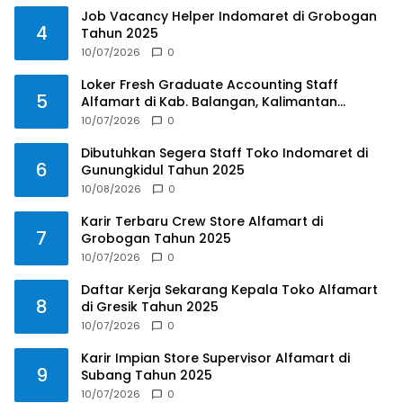
Job Vacancy Helper Indomaret di Grobogan
4
Tahun 2025
10/07/2026
0
Loker Fresh Graduate Accounting Staff
5
Alfamart di Kab. Balangan, Kalimantan
Selatan Tahun 2025
10/07/2026
0
Dibutuhkan Segera Staff Toko Indomaret di
6
Gunungkidul Tahun 2025
10/08/2026
0
Karir Terbaru Crew Store Alfamart di
7
Grobogan Tahun 2025
10/07/2026
0
Daftar Kerja Sekarang Kepala Toko Alfamart
8
di Gresik Tahun 2025
10/07/2026
0
Karir Impian Store Supervisor Alfamart di
9
Subang Tahun 2025
10/07/2026
0