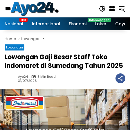
Skip
to
content
Nasional
Internasional
Ekonomi
Loker
Gaya 
Home
Lowongan
Lowongan
Lowongan Gaji Besar Staff Toko
Indomaret di Sumedang Tahun 2025
Ayo24
5 Min Read
31/07/2026