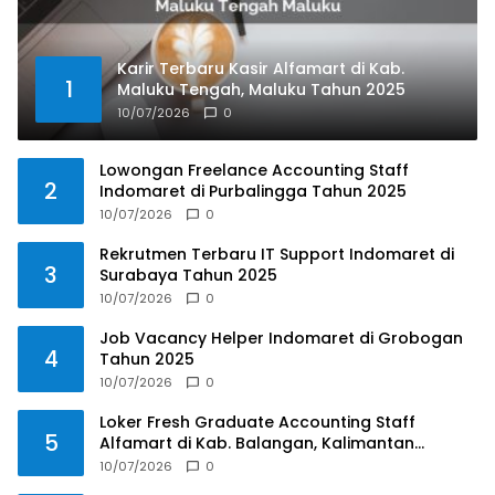
Karir Terbaru Kasir Alfamart di Kab.
1
Maluku Tengah, Maluku Tahun 2025
10/07/2026
0
Lowongan Freelance Accounting Staff
2
Indomaret di Purbalingga Tahun 2025
10/07/2026
0
Rekrutmen Terbaru IT Support Indomaret di
3
Surabaya Tahun 2025
10/07/2026
0
Job Vacancy Helper Indomaret di Grobogan
4
Tahun 2025
10/07/2026
0
Loker Fresh Graduate Accounting Staff
5
Alfamart di Kab. Balangan, Kalimantan
Selatan Tahun 2025
10/07/2026
0