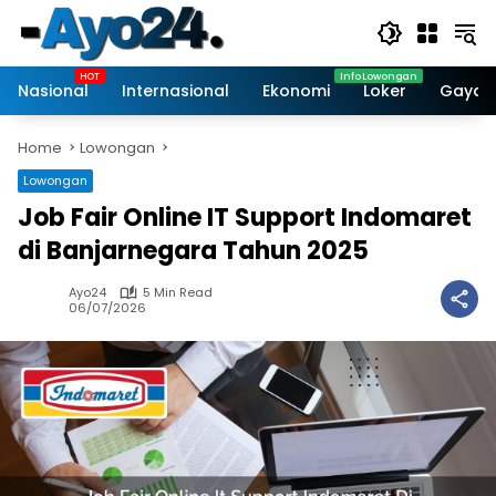
Skip
to
content
Nasional
Internasional
Ekonomi
Loker
Gaya 
Home
Lowongan
Lowongan
Job Fair Online IT Support Indomaret
di Banjarnegara Tahun 2025
Ayo24
5 Min Read
06/07/2026