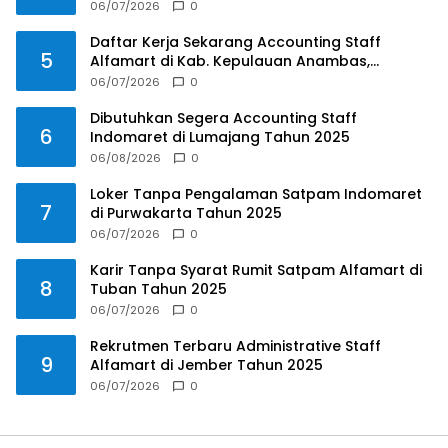
06/07/2026
0
Daftar Kerja Sekarang Accounting Staff
5
Alfamart di Kab. Kepulauan Anambas,
Kepulauan Riau Tahun 2025
06/07/2026
0
Dibutuhkan Segera Accounting Staff
6
Indomaret di Lumajang Tahun 2025
06/08/2026
0
Loker Tanpa Pengalaman Satpam Indomaret
7
di Purwakarta Tahun 2025
06/07/2026
0
Karir Tanpa Syarat Rumit Satpam Alfamart di
8
Tuban Tahun 2025
06/07/2026
0
Rekrutmen Terbaru Administrative Staff
9
Alfamart di Jember Tahun 2025
06/07/2026
0