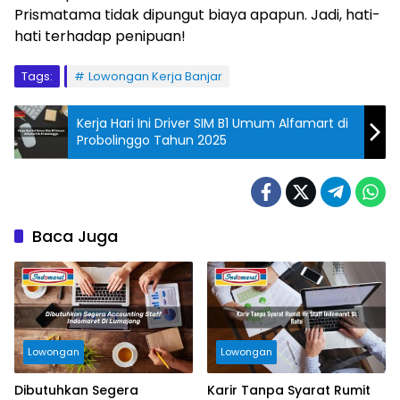
Prismatama tidak dipungut biaya apapun. Jadi, hati-
hati terhadap penipuan!
Tags:
Lowongan Kerja Banjar
Kerja Hari Ini Driver SIM B1 Umum Alfamart di
Probolinggo Tahun 2025
Baca Juga
Lowongan
Lowongan
Dibutuhkan Segera
Karir Tanpa Syarat Rumit