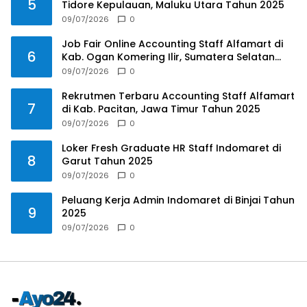
5
Tidore Kepulauan, Maluku Utara Tahun 2025
09/07/2026
0
Job Fair Online Accounting Staff Alfamart di
6
Kab. Ogan Komering Ilir, Sumatera Selatan
Tahun 2025
09/07/2026
0
Rekrutmen Terbaru Accounting Staff Alfamart
7
di Kab. Pacitan, Jawa Timur Tahun 2025
09/07/2026
0
Loker Fresh Graduate HR Staff Indomaret di
8
Garut Tahun 2025
09/07/2026
0
Peluang Kerja Admin Indomaret di Binjai Tahun
9
2025
09/07/2026
0