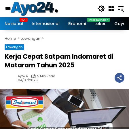
Skip
to
content
Nasional
Internasional
Ekonomi
Loker
Gaya 
Home
Lowongan
Lowongan
Kerja Cepat Satpam Indomaret di
Mataram Tahun 2025
Ayo24
5 Min Read
04/07/2026