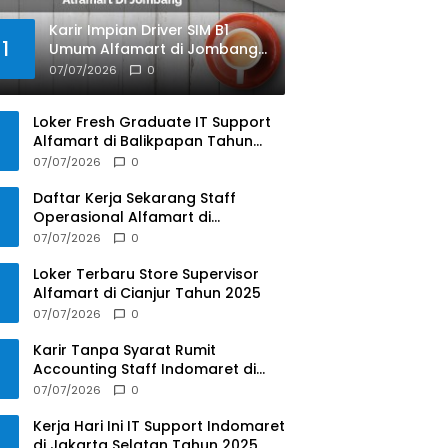
Karir Impian Driver SIM B1
1
Umum Alfamart di Jombang
Tahun 2025
07/07/2026
0
Loker Fresh Graduate IT Support
Alfamart di Balikpapan Tahun
2025
07/07/2026
0
Daftar Kerja Sekarang Staff
Operasional Alfamart di
Balikpapan Tahun 2025
07/07/2026
0
Loker Terbaru Store Supervisor
Alfamart di Cianjur Tahun 2025
07/07/2026
0
Karir Tanpa Syarat Rumit
Accounting Staff Indomaret di
Pacitan Tahun 2025
07/07/2026
0
Kerja Hari Ini IT Support Indomaret
di Jakarta Selatan Tahun 2025