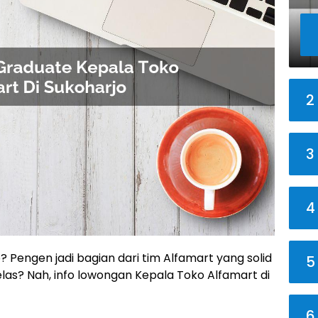
2
3
4
o? Pengen jadi bagian dari tim Alfamart yang solid
5
las? Nah, info lowongan Kepala Toko Alfamart di
!
6