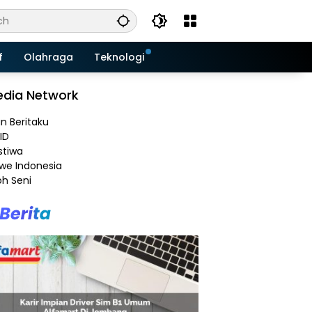
f
Olahraga
Teknologi
dia Network
an Beritaku
ID
stiwa
e Indonesia
h Seni