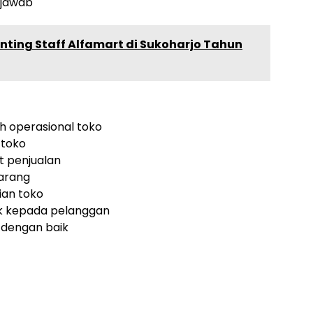
g jawab
nting Staff Alfamart di Sukoharjo Tahun
h operasional toko
 toko
 penjualan
arang
ian toko
k kepada pelanggan
 dengan baik