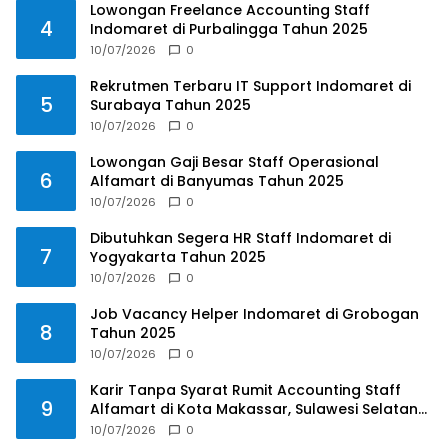
Lowongan Freelance Accounting Staff
4
Indomaret di Purbalingga Tahun 2025
10/07/2026
0
Rekrutmen Terbaru IT Support Indomaret di
5
Surabaya Tahun 2025
10/07/2026
0
Lowongan Gaji Besar Staff Operasional
6
Alfamart di Banyumas Tahun 2025
10/07/2026
0
Dibutuhkan Segera HR Staff Indomaret di
7
Yogyakarta Tahun 2025
10/07/2026
0
Job Vacancy Helper Indomaret di Grobogan
8
Tahun 2025
10/07/2026
0
Karir Tanpa Syarat Rumit Accounting Staff
9
Alfamart di Kota Makassar, Sulawesi Selatan
Tahun 2025
10/07/2026
0