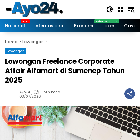
Skip
to
content
Nasional
Internasional
Ekonomi
Loker
Gaya 
Home
Lowongan
Lowongan
Lowongan Freelance Corporate
Affair Alfamart di Sumenep Tahun
2025
Ayo24
6 Min Read
03/07/2026