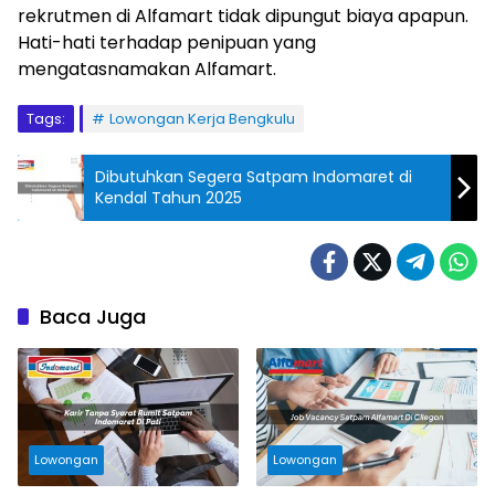
rekrutmen di Alfamart tidak dipungut biaya apapun.
Hati-hati terhadap penipuan yang
mengatasnamakan Alfamart.
Tags:
Lowongan Kerja Bengkulu
Dibutuhkan Segera Satpam Indomaret di
Kendal Tahun 2025
Baca Juga
Lowongan
Lowongan