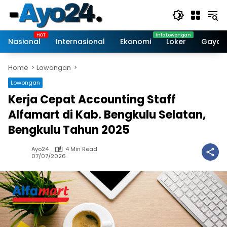
Skip
to
content
Nasional
Internasional
Ekonomi
Loker
Gaya 
Home
Lowongan
Lowongan
Kerja Cepat Accounting Staff
Alfamart di Kab. Bengkulu Selatan,
Bengkulu Tahun 2025
Ayo24
4 Min Read
07/07/2026