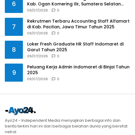
6
Kab. Ogan Komering Ilir, Sumatera Selatan
Tahun 2025
09/07/2026
0
Rekrutmen Terbaru Accounting Staff Alfamart
7
di Kab. Pacitan, Jawa Timur Tahun 2025
09/07/2026
0
Loker Fresh Graduate HR Staff Indomaret di
8
Garut Tahun 2025
09/07/2026
0
Peluang Kerja Admin Indomaret di Binjai Tahun
9
2025
09/07/2026
0
Ayo24 - Independent Media menyajikan berbagai info dan
berita terkini hari ini dari berbagai belahan dunia yang bersifat
netral