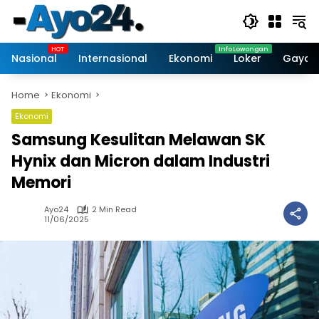
Skip
to
content
Nasional
Internasional
Ekonomi
Loker
Gaya 
Home
Ekonomi
Ekonomi
Samsung Kesulitan Melawan SK
Hynix dan Micron dalam Industri
Memori
Ayo24
2 Min Read
11/06/2025