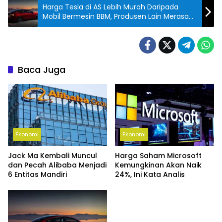
Harga Tesla di AS Lebih Murah Daripada
Mobil Bermesin BBM, Produsen Lain Merasa
Tertekan
Baca Juga
Ekonomi
Ekonomi
Jack Ma Kembali Muncul
Harga Saham Microsoft
dan Pecah Alibaba Menjadi
Kemungkinan Akan Naik
6 Entitas Mandiri
24%, Ini Kata Analis