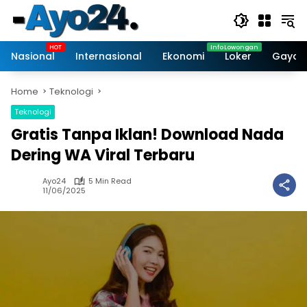
Skip
to
content
Nasional
Internasional
Ekonomi
Loker
Gaya 
Home
Teknologi
Teknologi
Gratis Tanpa Iklan! Download Nada
Dering WA Viral Terbaru
Ayo24
5 Min Read
11/06/2025