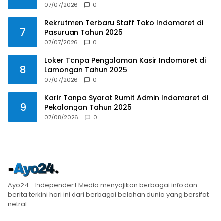
2025
07/07/2026
0
Rekrutmen Terbaru Staff Toko Indomaret di
7
Pasuruan Tahun 2025
07/07/2026
0
Loker Tanpa Pengalaman Kasir Indomaret di
8
Lamongan Tahun 2025
07/07/2026
0
Karir Tanpa Syarat Rumit Admin Indomaret di
9
Pekalongan Tahun 2025
07/08/2026
0
Ayo24 - Independent Media menyajikan berbagai info dan
berita terkini hari ini dari berbagai belahan dunia yang bersifat
netral