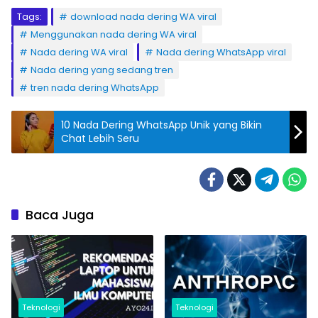
Tags:
download nada dering WA viral
Menggunakan nada dering WA viral
Nada dering WA viral
Nada dering WhatsApp viral
Nada dering yang sedang tren
tren nada dering WhatsApp
10 Nada Dering WhatsApp Unik yang Bikin
Chat Lebih Seru
Baca Juga
Teknologi
Teknologi