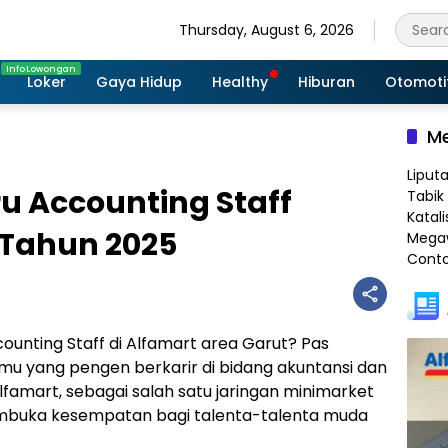
Thursday, August 6, 2026
Loker
Gaya Hidup
Healthy
Hiburan
Otomoti
Me
Liput
u Accounting Staff
Tabik 
Katali
 Tahun 2025
Megaw
Conto
counting Staff di Alfamart area Garut? Pas
amu yang pengen berkarir di bidang akuntansi dan
Alfamart, sebagai salah satu jaringan minimarket
membuka kesempatan bagi talenta-talenta muda