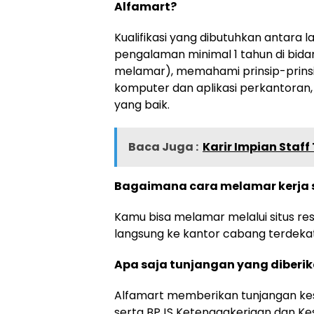
Alfamart?
Kualifikasi yang dibutuhkan antara l
pengalaman minimal 1 tahun di bidan
melamar), memahami prinsip-prins
komputer dan aplikasi perkantoran, t
yang baik.
Baca Juga :
Karir Impian Staf
Bagaimana cara melamar kerja s
Kamu bisa melamar melalui situs re
langsung ke kantor cabang terdekat,
Apa saja tunjangan yang diberi
Alfamart memberikan tunjangan kese
serta BPJS Ketenagakerjaan dan Ke