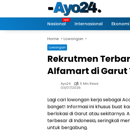
Skip
to
content
Nasional
Internasional
Ekonomi
Home
Lowongan
Lowongan
Rekrutmen Terbar
Alfamart di Garut
Ayo24
5 Min Read
03/07/2026
Lagi cari lowongan kerja sebagai Ac
banget! Informasi ini khusus buat k
berlokasi di Garut atau sekitarnya. 
terbesar di Indonesia, seringkali 
untuk bergabung.