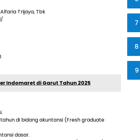
lfaria Trijaya, Tbk
d/
7
8
0
9
per Indomaret di Garut Tahun 2025
i.
tahun di bidang akuntansi (Fresh graduate
tansi dasar.