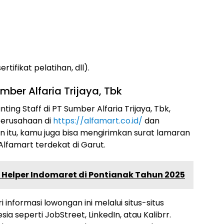
ifikat pelatihan, dll).
ber Alfaria Trijaya, Tbk
ing Staff di PT Sumber Alfaria Trijaya, Tbk,
perusahaan di
https://alfamart.co.id/
dan
n itu, kamu juga bisa mengirimkan surat lamaran
lfamart terdekat di Garut.
Helper Indomaret di Pontianak Tahun 2025
 informasi lowongan ini melalui situs-situs
ia seperti JobStreet, LinkedIn, atau Kalibrr.