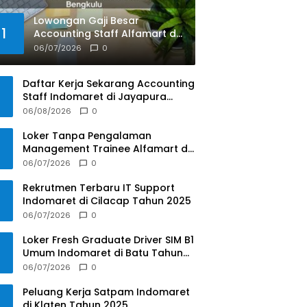
Lowongan Gaji Besar
1
Accounting Staff Alfamart di
Kab. Bengkulu Utara,
06/07/2026
0
Bengkulu Tahun 2025
Daftar Kerja Sekarang Accounting
Staff Indomaret di Jayapura
Tahun 2025
06/08/2026
0
Loker Tanpa Pengalaman
Management Trainee Alfamart di
Balikpapan Tahun 2025
06/07/2026
0
Rekrutmen Terbaru IT Support
Indomaret di Cilacap Tahun 2025
06/07/2026
0
Loker Fresh Graduate Driver SIM B1
Umum Indomaret di Batu Tahun
2025
06/07/2026
0
Peluang Kerja Satpam Indomaret
di Klaten Tahun 2025