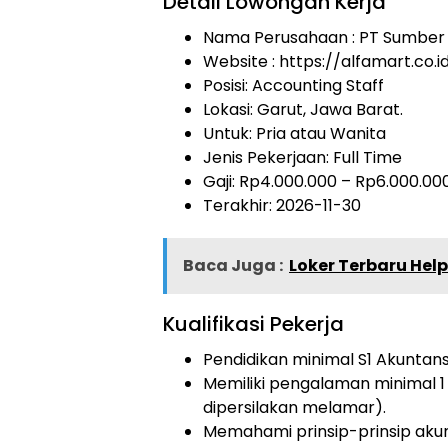
Detail Lowongan Kerja
Nama Perusahaan :
PT Sumber A
Website :
https://alfamart.co.i
Posisi: Accounting Staff
Lokasi: Garut, Jawa Barat.
Untuk: Pria atau Wanita
Jenis Pekerjaan:
Full Time
Gaji: Rp
4.000.000
– Rp
6.000.00
Terakhir: 2026-11-30
Baca Juga :
Loker Terbaru Hel
Kualifikasi Pekerja
Pendidikan minimal S1 Akuntans
Memiliki pengalaman minimal 1 
dipersilakan melamar).
Memahami prinsip-prinsip akun