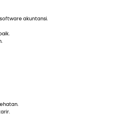
ftware akuntansi.
aik.
.
ehatan.
rir.