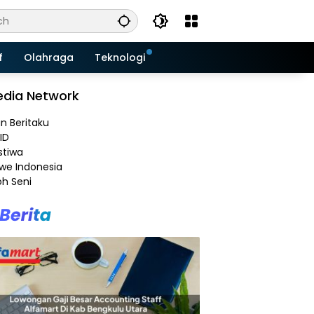
f
Olahraga
Teknologi
dia Network
an Beritaku
ID
stiwa
e Indonesia
h Seni